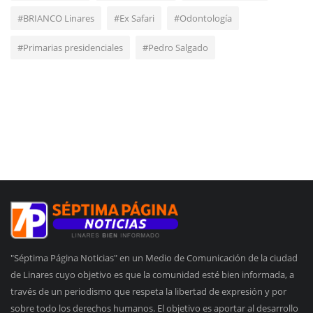
#BRIANCO Linares
#Ex Safari
#Odontología
#Primarias presidenciales
#Pedro Salgado
"Séptima Página Noticias" en un Medio de Comunicación de la ciudad
de Linares cuyo objetivo es que la comunidad esté bien informada, a
través de un periodismo que respeta la libertad de expresión y por
sobre todo los derechos humanos. El objetivo es aportar al desarrollo