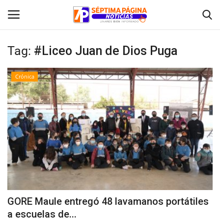
Tag:
#Liceo Juan de Dios Puga
Inicio
Crónica
Crónica
Policial
Tribunales
Deporte
Política
GORE Maule entregó 48 lavamanos portátiles
a escuelas de...
Espectáculos