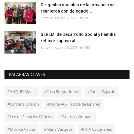
Dirigentes sociales de la provincia se
reunieron con delegado...
Editora
Agosto 7, 2026
98
SEREMI de Desarrollo Social y Familia
refuerza apoyo al...
Editora
Agosto 6, 2026
140
PALABRAS CLAVES
#ANEJUD Maule
#Caso Fundaciones
#Carlos Gajardo
#Carolina Chacón
#María Auxiliadora de Linares
#Ley de Servicios Básicos
#Mansas Womans
#Mónica Valdés
#María Vásquez
#INIA Cauquenes