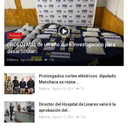
Policial
(VIDEO) Más de un año duró investigación para
desarticular...
Editora
Agosto 8, 2026
136
Prolongados cortes eléctricos: diputado
Menchaca se reúne...
Editora
Agosto 8, 2026
76
Director del Hospital de Linares valoró la
aprobación del...
Editora
Agosto 7, 2026
125