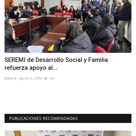
SEREMI de Desarrollo Social y Familia
J
refuerza apoyo al...
I
Editora
Agosto 6, 2026
140
Ed
de
El
“O
PUBLICACIONES RECOMENDADAS