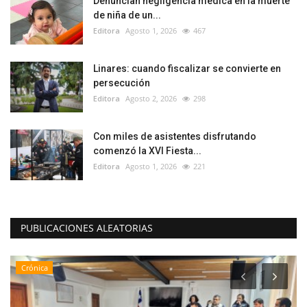
Denuncian negligencia médica en la muerte
de niña de un...
Editora
Agosto 1, 2026
467
Linares: cuando fiscalizar se convierte en
persecución
Editora
Agosto 2, 2026
298
Con miles de asistentes disfrutando
comenzó la XVI Fiesta...
Editora
Agosto 1, 2026
221
PUBLICACIONES ALEATORIAS
Crónica