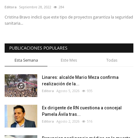
Editora
Septiembre 28, 2022
284
Cristina Bravo indicó que este tipo de proyectos garantiza la seguridad
sanitaria...
PUBLICACIONES POPULARES
Esta Semana
Este Mes
Todas
Linares: alcalde Mario Meza confirma
realización de la...
Editora
Agosto 5, 2026
935
Ex dirigente de RN cuestiona a concejal
Pamela Ávila tras...
Editora
Agosto 2, 2026
516