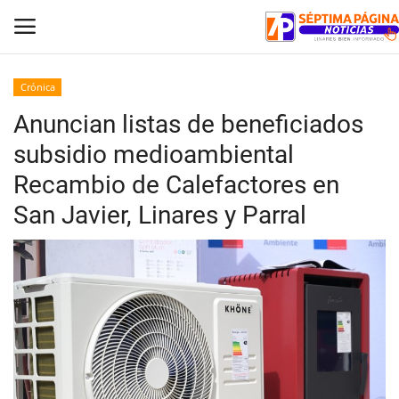
Crónica
Anuncian listas de beneficiados
Inicio
subsidio medioambiental
Crónica
Recambio de Calefactores en
San Javier, Linares y Parral
Policial
Tribunales
Deporte
Política
Espectáculos