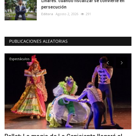
Linares: cuando fiscalizar se convierte en
persecución
Editora
Agosto 2, 2026
291
PUBLICACIONES ALEATORIAS
Política