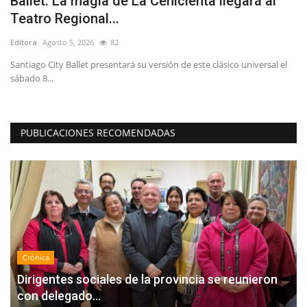
Diputado Menchaca por Ley de
L
Reconstrucción: “Las Pymes...
e
Editora
Julio 25, 2026
225
Ed
l
Lo
La
PUBLICACIONES RECOMENDADAS
Crónica
Dirigentes sociales de la provincia se reunieron
con delegado...