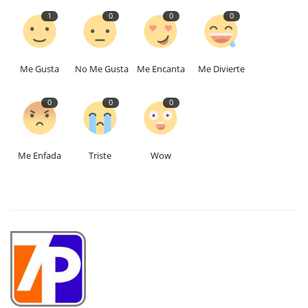
1
0
0
0
Me Gusta
No Me Gusta
Me Encanta
Me Divierte
0
0
0
Me Enfada
Triste
Wow