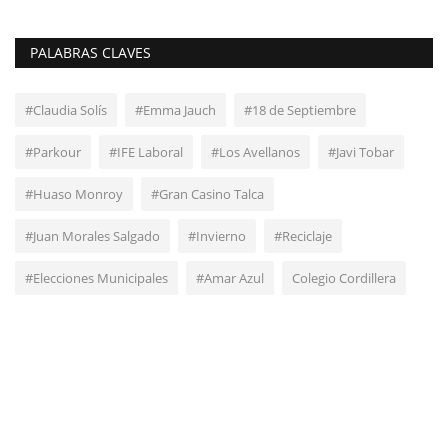
PALABRAS CLAVES
#Claudia Solís
#Emma Jauch
#18 de Septiembre
#Parkour
#IFE Laboral
#Los Avellanos
#Javi Tobar
#Huaso Monroy
#Gran Casino Talca
#Juan Morales Salgado
#Invierno
#Reciclaje
#Elecciones Municipales
#Amar Azul
Colegio Cordillera