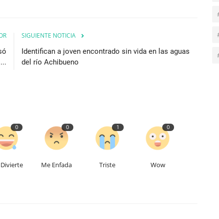
OR
SIGUIENTE NOTICIA
só
Identifican a joven encontrado sin vida en las aguas
..
del río Achibueno
0
0
1
0
Divierte
Me Enfada
Triste
Wow