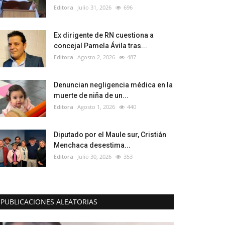
Editora
Julio 31, 2026
696
Ex dirigente de RN cuestiona a
concejal Pamela Ávila tras...
Editora
Agosto 2, 2026
487
Denuncian negligencia médica en la
muerte de niña de un...
Editora
Agosto 1, 2026
440
Diputado por el Maule sur, Cristián
Menchaca desestima...
Editora
Julio 30, 2026
353
PUBLICACIONES ALEATORIAS