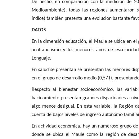
De hecho, en comparación con la medición de 201
Medioambiente), todas las regiones aumentaron s
índice) también presenta una evolución bastante fav
DATOS
En la dimensión
educación
, el
Maule se ubica en el 
analfabetismo y los menores años de escolaridad
Lenguaje
.
En salud
se presentan se presentan las menores disp
en el grupo de desarrollo medio
(0,571), presentando 
Respecto al bienestar socioeconómico
,
las variab
hacinamiento presentan grandes disparidades a nivel
algo menos desigual. En esta variable,
la Región d
cuenta de bajos niveles de ingreso autónomo familiar
En actividad económica
,
hay un numeroso grupo de re
donde se ubica
el Maule como la región de desarr