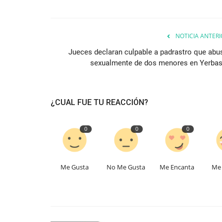
NOTICIA ANTERI
Jueces declaran culpable a padrastro que abu
sexualmente de dos menores en Yerbas.
¿CUAL FUE TU REACCIÓN?
0
0
0
Me Gusta
No Me Gusta
Me Encanta
Me 