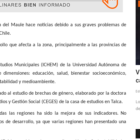
Política
 noticias debido a sus graves problemas de
Chile.
ollo que afecta a la zona, principalmente a las provincias de
 Estudios Municipales (ICHEM) de la Universidad Autónoma de
al y
Tensión en el PS: Vodanovic desmintió
V
 dimensiones: educación, salud, bienestar socioeconómico,
a Cicardini y descartó...
c
ntabilidad y medioambiente.
Editora
Julio 8, 2026
235
Ed
ado al estudio de brechas de género, elaborado por la doctora
o. Las partes
Lo
ios y Gestión Social (CEGES) de la casa de estudios en Talca.
de
das las regiones ha sido la mejora de sus indicadores
. No
os de desarrollo
, ya que varias regiones han presentado una