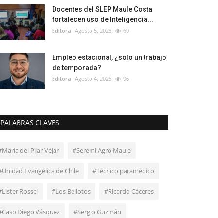
Docentes del SLEP Maule Costa
fortalecen uso de Inteligencia...
Editora
Agosto 5, 2026
60
Empleo estacional, ¿sólo un trabajo
de temporada?
Editora
Agosto 4, 2026
96
PALABRAS CLAVES
#María del Pilar Véjar
#Seremi Agro Maule
#Unidad Evangélica de Chile
#Técnico paramédico
#Lister Rossel
#Los Bellotos
#Ricardo Cáceres
#Caso Diego Vásquez
#Sergio Guzmán