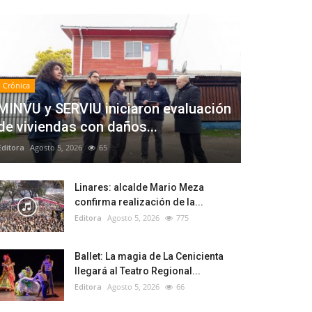
Crónica
MINVU y SERVIU iniciaron evaluación
de viviendas con daños...
Editora
Agosto 5, 2026
65
Linares: alcalde Mario Meza
confirma realización de la...
Editora
Agosto 5, 2026
775
Ballet: La magia de La Cenicienta
llegará al Teatro Regional...
Editora
Agosto 5, 2026
66