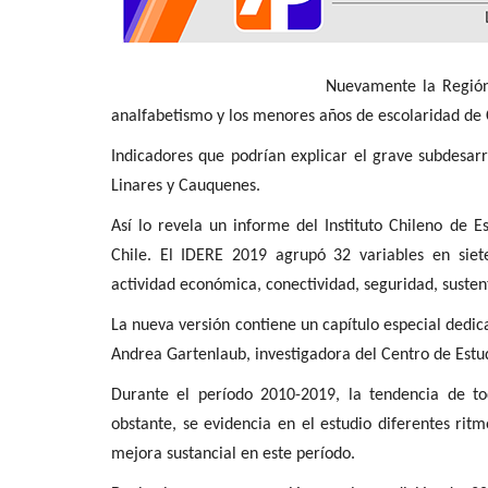
Tribunales
Nuevamente la Región del Maule hace
analfabetismo y los menores años de escolaridad de 
Indicadores que podrían explicar el grave subdesarr
Linares y Cauquenes.
Así lo revela un informe del Instituto Chileno de
Linares: arresto domiciliario tot
Chile.
El IDERE 2019 agrupó 32 variables en siete
arraigo nacional...
actividad económica, conectividad, seguridad, suste
Editora
Abril 20, 2026
1064
La nueva versión contiene un capítulo especial dedic
H.N. fue formalizado por cuasidelito de homicidi
Andrea Gartenlaub, investigadora del Centro de Estud
establecieron cinco...
Durante el período 2010-2019
, la
tendencia de to
obstante, se
evidencia en el estudio diferentes ritm
mejora sustancial en este período.