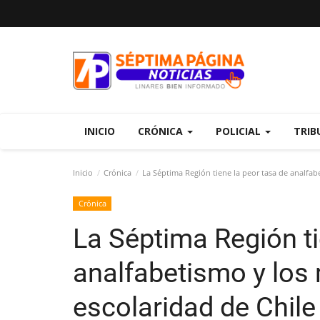
INICIO
CRÓNICA
POLICIAL
TRIB
Inicio
Crónica
La Séptima Región tiene la peor tasa de analfab
Crónica
La Séptima Región ti
analfabetismo y los
escolaridad de Chile