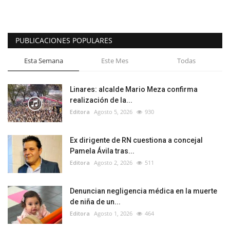
PUBLICACIONES POPULARES
Esta Semana
Este Mes
Todas
Linares: alcalde Mario Meza confirma
realización de la...
Editora
Agosto 5, 2026
930
Ex dirigente de RN cuestiona a concejal
Pamela Ávila tras...
Editora
Agosto 2, 2026
511
Denuncian negligencia médica en la muerte
de niña de un...
Editora
Agosto 1, 2026
464