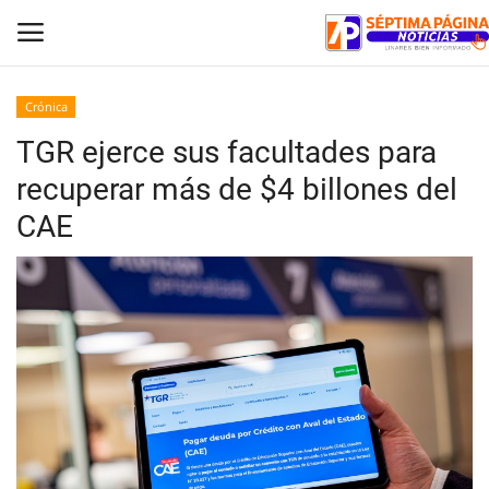
Crónica
TGR ejerce sus facultades para
Inicio
recuperar más de $4 billones del
Crónica
CAE
Policial
Tribunales
Deporte
Política
Espectáculos