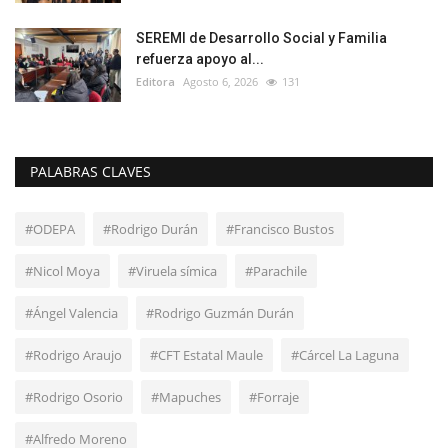
SEREMI de Desarrollo Social y Familia
refuerza apoyo al...
Editora
Agosto 6, 2026
131
PALABRAS CLAVES
#ODEPA
#Rodrigo Durán
#Francisco Bustos
#Nicol Moya
#Viruela símica
#Parachile
#Ángel Valencia
#Rodrigo Guzmán Durán
#Rodrigo Araujo
#CFT Estatal Maule
#Cárcel La Laguna
#Rodrigo Osorio
#Mapuches
#Forraje
#Alfredo Moreno