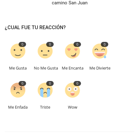
camino San Juan
¿CUAL FUE TU REACCIÓN?
0
0
0
0
Me Gusta
No Me Gusta
Me Encanta
Me Divierte
0
0
0
Me Enfada
Triste
Wow