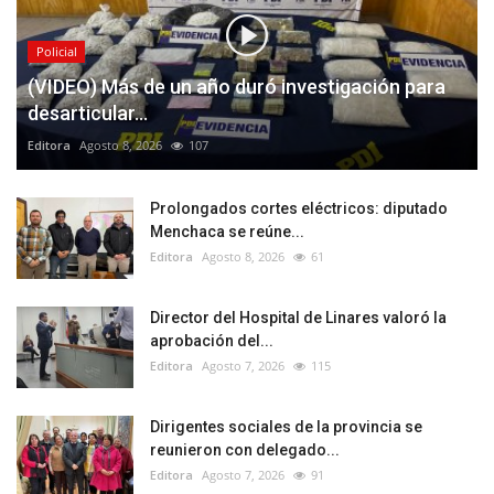
Policial
(VIDEO) Más de un año duró investigación para
desarticular...
Editora
Agosto 8, 2026
107
Prolongados cortes eléctricos: diputado
Menchaca se reúne...
Editora
Agosto 8, 2026
61
Director del Hospital de Linares valoró la
aprobación del...
Editora
Agosto 7, 2026
115
Dirigentes sociales de la provincia se
reunieron con delegado...
Editora
Agosto 7, 2026
91