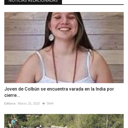
NOTICIAS RELACIONADAS
Joven de Colbún se encuentra varada en la India por
cierre...
Editora
Marzo 25, 2020
5844