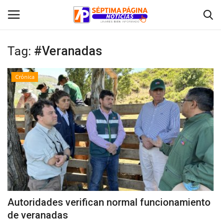
Tag:
#Veranadas
Inicio
Crónica
Crónica
Policial
Tribunales
Deporte
Política
Autoridades verifican normal funcionamiento
de veranadas
Espectáculos