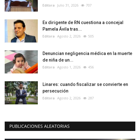
Editora
Julio 31, 2026
707
Ex dirigente de RN cuestiona a concejal
Pamela Ávila tras...
Editora
Agosto 2, 2026
505
Denuncian negligencia médica en la muerte
de niña de un...
Editora
Agosto 1, 2026
456
Linares: cuando fiscalizar se convierte en
persecución
Editora
Agosto 2, 2026
287
PUBLICACIONES ALEATORIAS