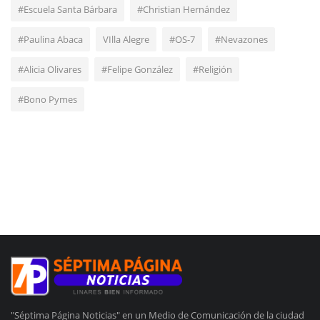
#Escuela Santa Bárbara
#Christian Hernández
#Paulina Abaca
VIlla Alegre
#OS-7
#Nevazones
#Alicia Olivares
#Felipe González
#Religión
#Bono Pymes
"Séptima Página Noticias" en un Medio de Comunicación de la ciudad