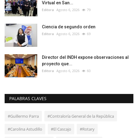
Virtual en San...
Editora
Agosto 6, 2026
79
Ciencia de segundo orden
Editora
Agosto 6, 2026
69
Director del INDH expone observaciones al
proyecto que...
Editora
Agosto 6, 2026
60
PALABRAS CLAVES
#Guillermo Parra
#Contraloría General de la República
#Carolina Astudillo
#El Cascajo
#Rotary