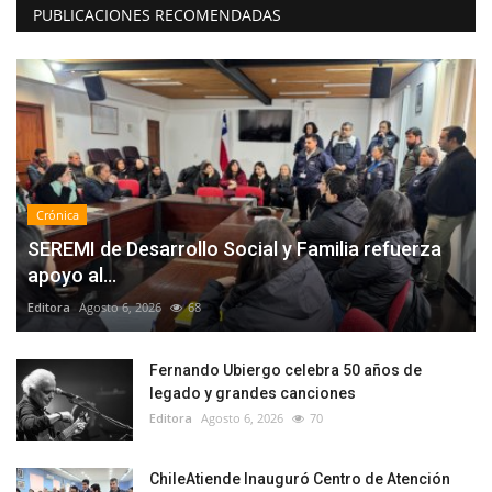
PUBLICACIONES RECOMENDADAS
Crónica
SEREMI de Desarrollo Social y Familia refuerza
apoyo al...
Editora
Agosto 6, 2026
68
Fernando Ubiergo celebra 50 años de
legado y grandes canciones
Editora
Agosto 6, 2026
70
ChileAtiende Inauguró Centro de Atención