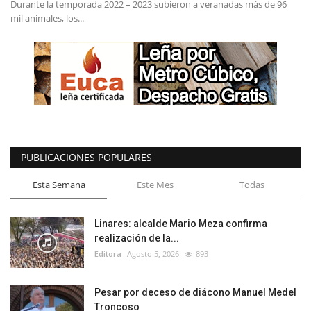
Durante la temporada 2022 – 2023 subieron a veranadas más de 96
mil animales, los...
PUBLICACIONES POPULARES
Esta Semana
Este Mes
Todas
Linares: alcalde Mario Meza confirma
realización de la...
Editora
Agosto 5, 2026
893
Pesar por deceso de diácono Manuel Medel
Troncoso