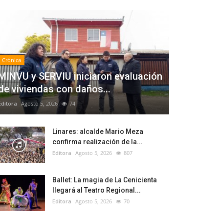
Crónica
MINVU y SERVIU iniciaron evaluación
de viviendas con daños...
Editora
Agosto 5, 2026
74
Linares: alcalde Mario Meza
confirma realización de la...
Editora
Agosto 5, 2026
807
Ballet: La magia de La Cenicienta
llegará al Teatro Regional...
Editora
Agosto 5, 2026
70