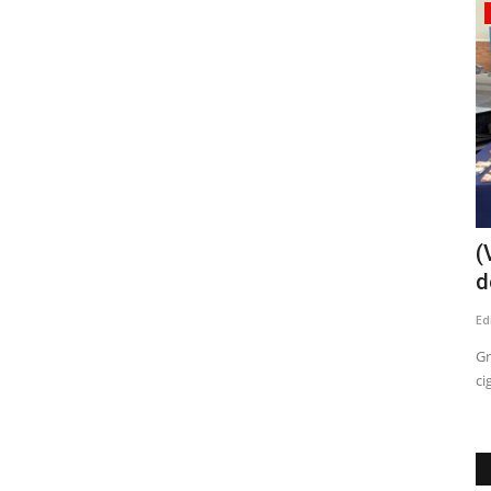
Política
resentan
Linares: cuando fiscalizar se convierte
(
en persecución
d
Editora
Agosto 2, 2026
273
Ed
a
"Todos integran el mismo Concejo Municipal. Todos fueron
Gr
elegidos con el mismo mandato...
ci