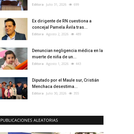
Editora
Julio 31, 2026
699
Ex dirigente de RN cuestiona a
concejal Pamela Ávila tras...
Editora
Agosto 2, 2026
489
Denuncian negligencia médica en la
muerte de niña de un...
Editora
Agosto 1, 2026
443
Diputado por el Maule sur, Cristián
Menchaca desestima...
Editora
Julio 30, 2026
355
PUBLICACIONES ALEATORIAS