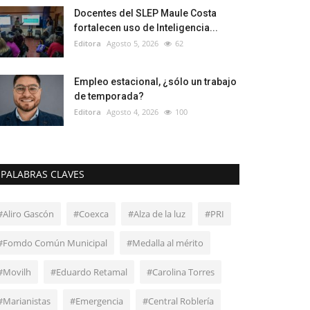
Docentes del SLEP Maule Costa
fortalecen uso de Inteligencia...
Editora
Agosto 5, 2026
62
Empleo estacional, ¿sólo un trabajo
de temporada?
Editora
Agosto 4, 2026
100
PALABRAS CLAVES
#Aliro Gascón
#Coexca
#Alza de la luz
#PRI
#Fomdo Común Municipal
#Medalla al mérito
#Movilh
#Eduardo Retamal
#Carolina Torres
#Marianistas
#Emergencia
#Central Roblería