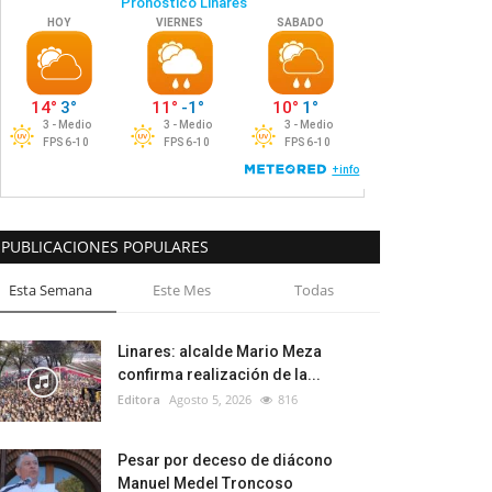
PUBLICACIONES POPULARES
Esta Semana
Este Mes
Todas
Linares: alcalde Mario Meza
confirma realización de la...
Editora
Agosto 5, 2026
816
Pesar por deceso de diácono
Manuel Medel Troncoso