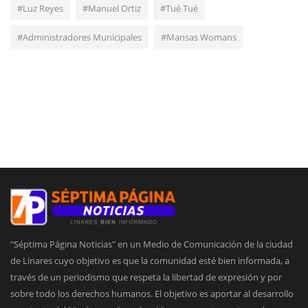
#Luz Reyes
#Manuel Ortiz
#Tué Tué
#Administradores Municipales
#Mansas Womans
"Séptima Página Noticias" en un Medio de Comunicación de la ciudad
de Linares cuyo objetivo es que la comunidad esté bien informada, a
través de un periodismo que respeta la libertad de expresión y por
sobre todo los derechos humanos. El objetivo es aportar al desarrollo