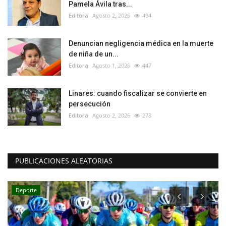
Pamela Ávila tras...
Editora
Agosto 2, 2026
494
Denuncian negligencia médica en la muerte
de niña de un...
Editora
Agosto 1, 2026
447
Linares: cuando fiscalizar se convierte en
persecución
Editora
Agosto 2, 2026
278
PUBLICACIONES ALEATORIAS
Deporte