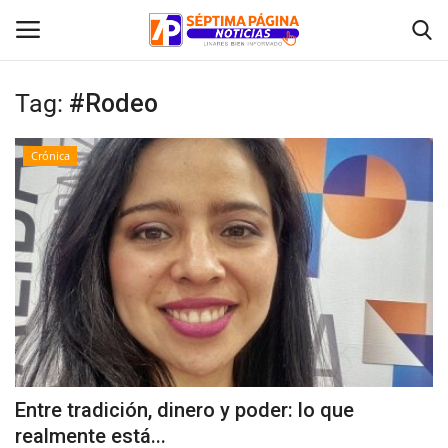
Tag:
#Rodeo
Inicio
Crónica
Crónica
Policial
Tribunales
Deporte
Política
Entre tradición, dinero y poder: lo que
realmente está...
Espectáculos