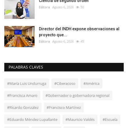
Ciencia de segundo orden
Editora
Agosto 6, 2026
50
Director del INDH expone observaciones al
proyecto que...
Editora
Agosto 6, 2026
45
PALABRAS CLAVES
#María Luis Undurruga
#Ciberacoso
#América
#Francisca Amaro
#Gobernador o gobernadora regional
#Ricardo González
#Francisco Martínez
#Eduardo Méndez Lupallante
#Mauricio Valdés
#Escuela