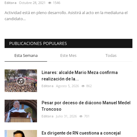
Editora
Octubre 28, 2021
1546
Actividad está en pleno desarrollo. Asistirá al acto en la medialuna el
candidato...
PUBLICACIONES POPULARES
Esta Semana
Este Mes
Todas
Linares: alcalde Mario Meza confirma
realización de la...
Editora
Agosto 5, 2026
862
Pesar por deceso de diácono Manuel Medel
Troncoso
Editora
Julio 31, 2026
701
Ex dirigente de RN cuestiona a concejal