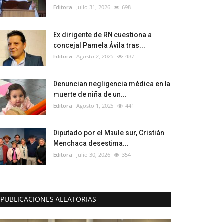
Editora
Julio 31, 2026
698
Ex dirigente de RN cuestiona a
concejal Pamela Ávila tras...
Editora
Agosto 2, 2026
487
Denuncian negligencia médica en la
muerte de niña de un...
Editora
Agosto 1, 2026
441
Diputado por el Maule sur, Cristián
Menchaca desestima...
Editora
Julio 30, 2026
354
PUBLICACIONES ALEATORIAS