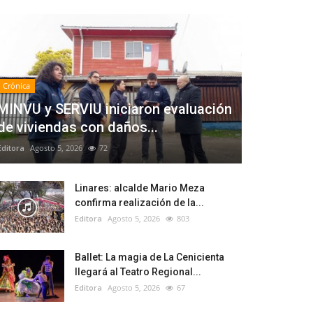
Crónica
MINVU y SERVIU iniciaron evaluación
de viviendas con daños...
Editora
Agosto 5, 2026
72
Linares: alcalde Mario Meza
confirma realización de la...
Editora
Agosto 5, 2026
803
Ballet: La magia de La Cenicienta
llegará al Teatro Regional...
Editora
Agosto 5, 2026
67