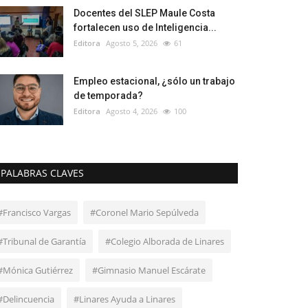
Docentes del SLEP Maule Costa
fortalecen uso de Inteligencia...
Editora
Agosto 5, 2026
61
Empleo estacional, ¿sólo un trabajo
de temporada?
Editora
Agosto 4, 2026
100
PALABRAS CLAVES
#Francisco Vargas
#Coronel Mario Sepúlveda
#Tribunal de Garantía
#Colegio Alborada de Linares
#Mónica Gutiérrez
#Gimnasio Manuel Escárate
#Delincuencia
#Linares Ayuda a Linares