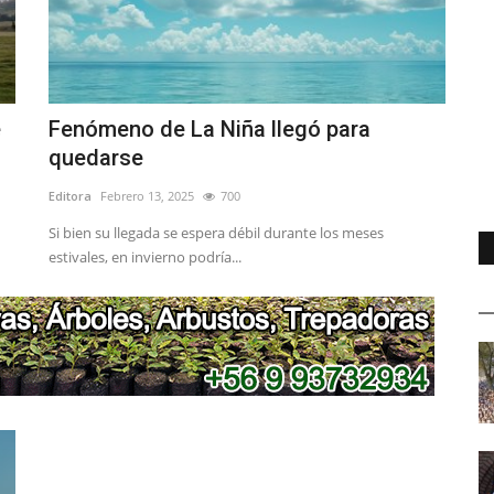
e
Fenómeno de La Niña llegó para
quedarse
Editora
Febrero 13, 2025
700
Si bien su llegada se espera débil durante los meses
estivales, en invierno podría...