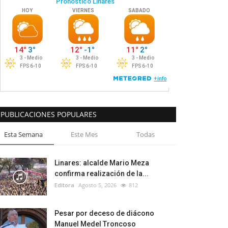
PUBLICACIONES POPULARES
Esta Semana
Este Mes
Todas
Linares: alcalde Mario Meza
confirma realización de la...
Editora
Agosto 5, 2026
812
Pesar por deceso de diácono
Manuel Medel Troncoso