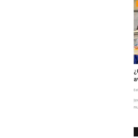
Deporte
tres
¿Quién es Jorge Alvial?, el nuevo
¿
controlador de la SADP...
a
Editora
Febrero 18, 2026
1026
Ed
dilla", se
El empresario iquiqueño, es dueño además del Club Herrera
In
FC de la Primera División...
nu