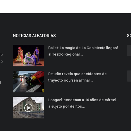
NOTICIAS ALEATORIAS
S
Ballet: La magia de La Cenicienta llegará
de
al Teatro Regional...
té
Estudio revela que accidentes de
trayecto ocurren al final...
l
Longaví: condenan a 16 años de cárcel
a sujeto por delitos...