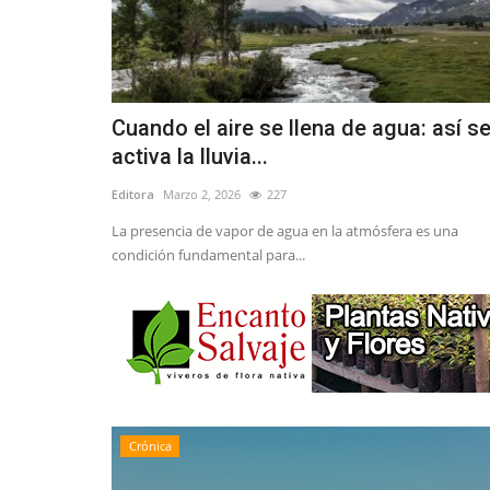
Cuando el aire se llena de agua: así s
activa la lluvia...
Editora
Marzo 2, 2026
227
La presencia de vapor de agua en la atmósfera es una
condición fundamental para...
Crónica