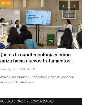
Crónica
Policial
Qué es la nanotecnología y cómo
Linares: c
vanza hacia nuevos tratamientos...
leves y dañ
itora
Agosto 3, 2026
115
Editora
Junio 26, 
visible al ojo humano, la nanomedicina está abriendo
Dos adultos y tr
evas posibilidades para...
atención médica e
PUBLICACIONES RECOMENDADAS