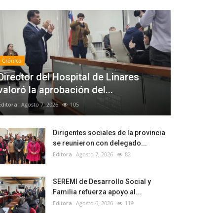
Crónica
Director del Hospital de Linares
valoró la aprobación del...
Editora
Agosto 7, 2026
105
Dirigentes sociales de la provincia
se reunieron con delegado...
Editora
Agosto 7, 2026
82
SEREMI de Desarrollo Social y
Familia refuerza apoyo al...
Editora
Agosto 6, 2026
119