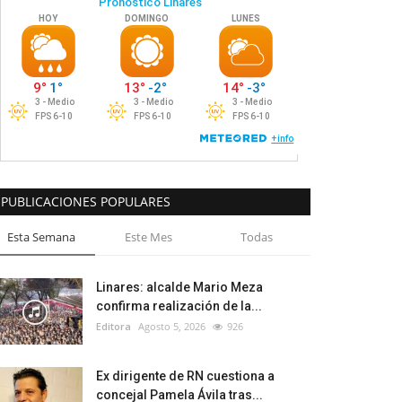
PUBLICACIONES POPULARES
Esta Semana
Este Mes
Todas
Linares: alcalde Mario Meza
confirma realización de la...
Editora
Agosto 5, 2026
926
Ex dirigente de RN cuestiona a
concejal Pamela Ávila tras...