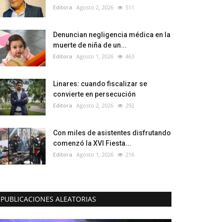
Editora
Agosto 2, 2026
511
Denuncian negligencia médica en la
muerte de niña de un...
Editora
Agosto 1, 2026
463
Linares: cuando fiscalizar se
convierte en persecución
Editora
Agosto 2, 2026
292
Con miles de asistentes disfrutando
comenzó la XVI Fiesta...
Editora
Agosto 1, 2026
216
PUBLICACIONES ALEATORIAS