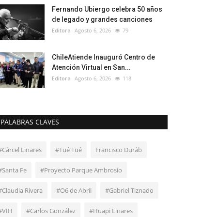
Fernando Ubiergo celebra 50 años
de legado y grandes canciones
Editora
Agosto 6, 2026
79
ChileAtiende Inauguró Centro de
Atención Virtual en San...
Editora
Agosto 6, 2026
118
PALABRAS CLAVES
#Cárcel Linares
#Tué Tué
Francisco Duráb
#Santa Fe
#Proyecto Parque Ambrosio
#Claudia Rivera
#O6 de Abril
#Gabriel Tiznado
#VIH
#Carlos González
#Huapi Linares