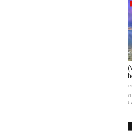
Policial
adas
(VIDEO) PDI desbarata red criminal
(
dedicada al contrabando...
h
Editora
Mayo 28, 2026
1308
Ed
cibir
Gracias al procedimiento se incautan 60.218 cajetillas de
El
cigarrillos de contrabando,...
tr