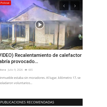
Policial
Deporte
VIDEO) Recalentamiento de calefactor
Escuelas d
abría provocado...
cierran su 
itora
Julio 9, 2026
665
Editora
Febrero 5,
 inmueble estaba sin moradores. Al lugar, kilómetro 17, se
La iniciativa dep
asladaron voluntarios...
convocatoria y ya
PUBLICACIONES RECOMENDADAS