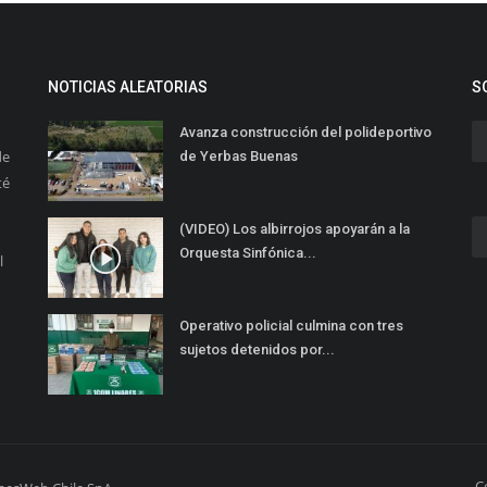
NOTICIAS ALEATORIAS
S
Avanza construcción del polideportivo
de
de Yerbas Buenas
té
(VIDEO) Los albirrojos apoyarán a la
Orquesta Sinfónica...
l
Operativo policial culmina con tres
sujetos detenidos por...
C