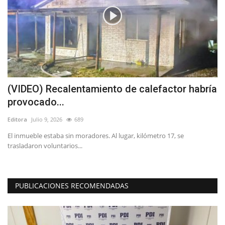
(VIDEO) Recalentamiento de calefactor habría
M
provocado...
v
Editora
Julio 9, 2026
689
Ed
nte
El inmueble estaba sin moradores. Al lugar, kilómetro 17, se
La
trasladaron voluntarios...
in
PUBLICACIONES RECOMENDADAS