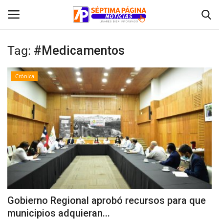
Tag:
#Medicamentos
Inicio
Crónica
Crónica
Policial
Tribunales
Deporte
Política
Gobierno Regional aprobó recursos para que
municipios adquieran...
Espectáculos