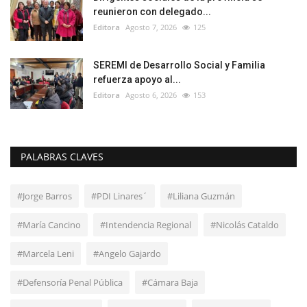
reunieron con delegado...
Editora
Agosto 7, 2026
125
SEREMI de Desarrollo Social y Familia
refuerza apoyo al...
Editora
Agosto 6, 2026
153
PALABRAS CLAVES
#Jorge Barros
#PDI Linares´
#Liliana Guzmán
#María Cancino
#Intendencia Regional
#Nicolás Cataldo
#Marcela Leni
#Angelo Gajardo
#Defensoría Penal Pública
#Cámara Baja