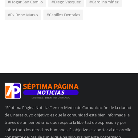
#Hogar San Camilo
#Diego Vásquez
#Carolina Yáñez
#Ex Bono Marzo
#Cepillos Dentales
"Séptima Página Noticias" en un Medio de Comunicación de la ciudad
de Linares cuyo objetivo es que la comunidad esté bien informada, a
través de un periodismo que respeta la libertad de expresión y por
sobre todo los derechos humanos. El objetivo es aportar al desarrollo
constante del Maule sur, el que ha sido gravemente postergado