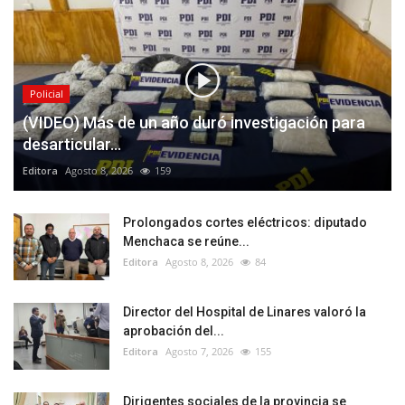
Policial
(VIDEO) Más de un año duró investigación para
desarticular...
Editora
Agosto 8, 2026
159
Prolongados cortes eléctricos: diputado
Menchaca se reúne...
Editora
Agosto 8, 2026
84
Director del Hospital de Linares valoró la
aprobación del...
Editora
Agosto 7, 2026
155
Dirigentes sociales de la provincia se