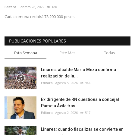
Editora
Febrero 28, 2022
180
Cada comuna recibirá 73 200 000 pesos
PUBLICACIONES POPULARES
Esta Semana
Este Mes
Todas
Linares: alcalde Mario Meza confirma
realización de la...
Editora
Agosto 5, 2026
944
Ex dirigente de RN cuestiona a concejal
Pamela Ávila tras...
Editora
Agosto 2, 2026
517
Linares: cuando fiscalizar se convierte en