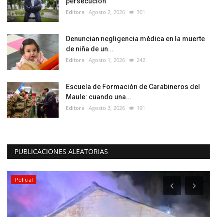
persecución
Editora
Agosto 2, 2026
301
Denuncian negligencia médica en la muerte
de niña de un...
Editora
Agosto 1, 2026
242
Escuela de Formación de Carabineros del
Maule: cuando una...
Editora
Agosto 3, 2026
191
PUBLICACIONES ALEATORIAS
Policial