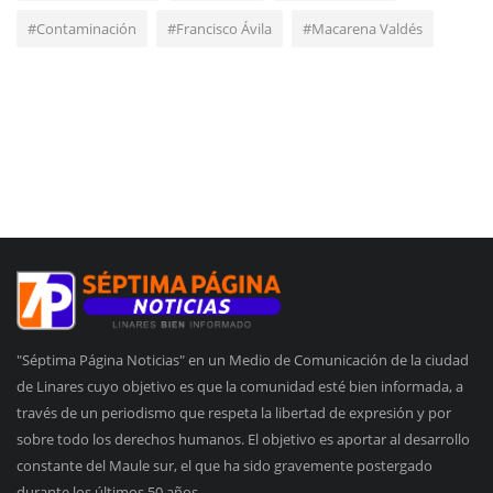
#Contaminación
#Francisco Ávila
#Macarena Valdés
"Séptima Página Noticias" en un Medio de Comunicación de la ciudad
de Linares cuyo objetivo es que la comunidad esté bien informada, a
través de un periodismo que respeta la libertad de expresión y por
sobre todo los derechos humanos. El objetivo es aportar al desarrollo
constante del Maule sur, el que ha sido gravemente postergado
durante los últimos 50 años.