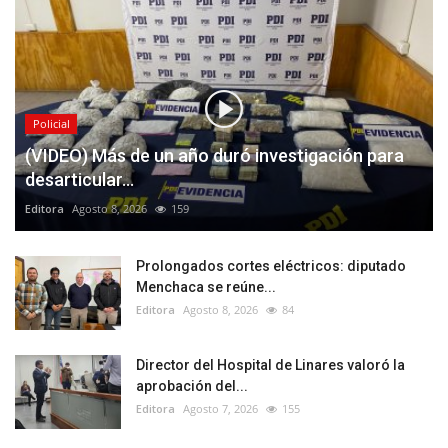
Policial
(VIDEO) Más de un año duró investigación para
desarticular...
Editora
Agosto 8, 2026
159
Prolongados cortes eléctricos: diputado
Menchaca se reúne...
Editora
Agosto 8, 2026
84
Director del Hospital de Linares valoró la
aprobación del...
Editora
Agosto 7, 2026
155