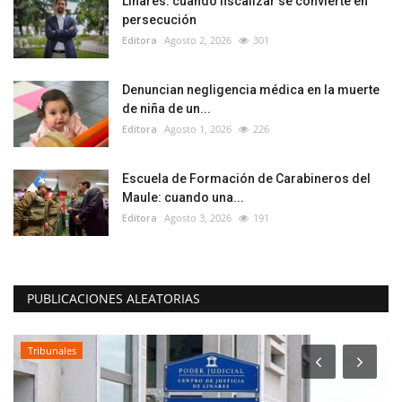
Linares: cuando fiscalizar se convierte en
persecución
Editora
Agosto 2, 2026
301
Denuncian negligencia médica en la muerte
de niña de un...
Editora
Agosto 1, 2026
226
Escuela de Formación de Carabineros del
Maule: cuando una...
Editora
Agosto 3, 2026
191
PUBLICACIONES ALEATORIAS
Tribunales