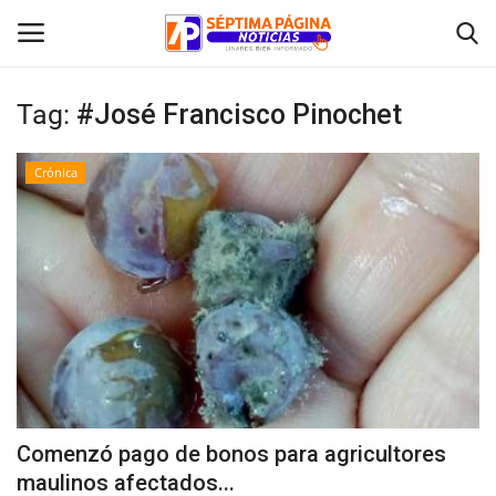
Tag:
#José Francisco Pinochet
Inicio
Crónica
Crónica
Policial
Tribunales
Deporte
Política
Comenzó pago de bonos para agricultores
maulinos afectados...
Espectáculos