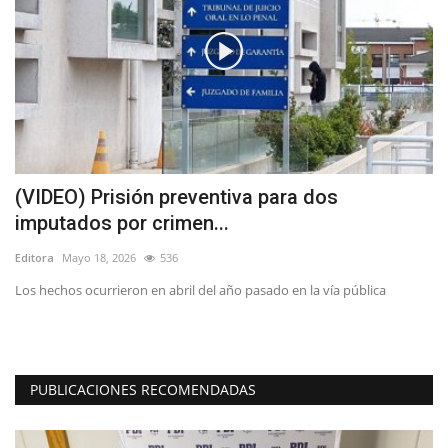
(VIDEO) Prisión preventiva para dos
E
imputados por crimen...
V
Editora
Mayo 18, 2026
536
Ed
Los hechos ocurrieron en abril del año pasado en la vía pública
La
de
PUBLICACIONES RECOMENDADAS