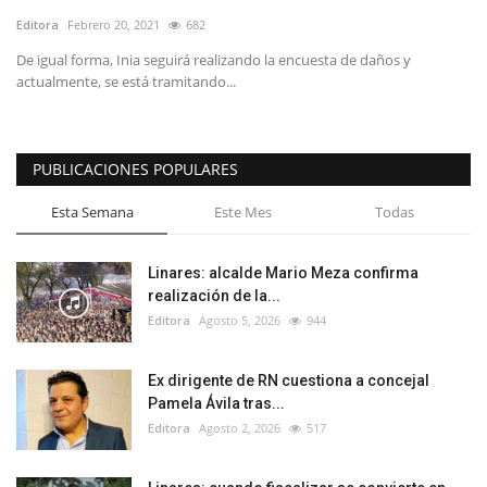
Editora
Febrero 20, 2021
682
De igual forma, Inia seguirá realizando la encuesta de daños y
actualmente, se está tramitando...
PUBLICACIONES POPULARES
Esta Semana
Este Mes
Todas
Linares: alcalde Mario Meza confirma
realización de la...
Editora
Agosto 5, 2026
944
Ex dirigente de RN cuestiona a concejal
Pamela Ávila tras...
Editora
Agosto 2, 2026
517