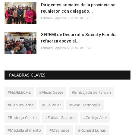
Dirigentes sociales de la provincia se
reunieron con delegado...
Editora
Agosto 7, 2026
125
SEREMI de Desarrollo Social y Familia
refuerza apoyo al...
Editora
Agosto 6, 2026
154
PALABRAS CLAVES
#FEDELECHE
#Alexis Gaete
#Embajada de Taiwán
#Plan Invierno
#Ola Polar
#Caso Hermosilla
#Rodrigo Castro
#Fabián Gajardo
#Código Azul
#Medalla al mérito
#Mecheros
#Richard Lunas