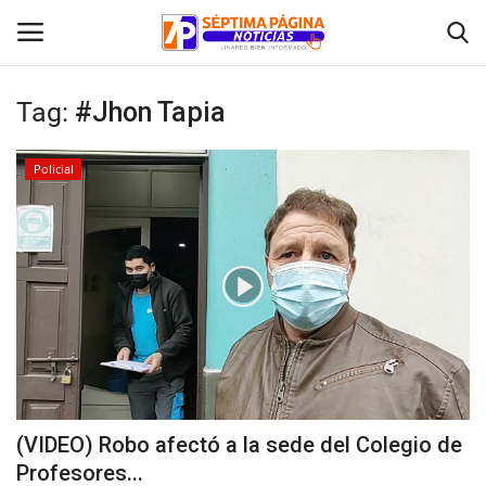
Tag:
#Jhon Tapia
Inicio
Policial
Crónica
Policial
Tribunales
Deporte
Política
(VIDEO) Robo afectó a la sede del Colegio de
Profesores...
Espectáculos