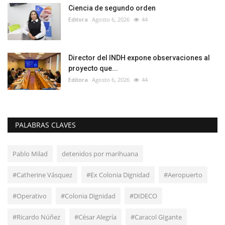
Ciencia de segundo orden
Editora
Agosto 6, 2026
44
Director del INDH expone observaciones al
proyecto que...
Editora
Agosto 6, 2026
44
PALABRAS CLAVES
Pablo Milad
detenidos por marihuana
#Catherine Vásquez
#Ex Colonia Dignidad
#Aeropuerto
#Operativo
#Colonia Dignidad
#DIDECO
#Ricardo Núñez
#César Alegría
#Caracol GIgante