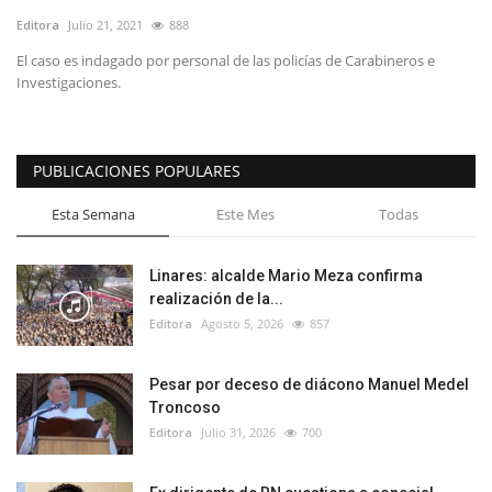
Editora
Julio 21, 2021
888
El caso es indagado por personal de las policías de Carabineros e
Investigaciones.
PUBLICACIONES POPULARES
Esta Semana
Este Mes
Todas
Linares: alcalde Mario Meza confirma
realización de la...
Editora
Agosto 5, 2026
857
Pesar por deceso de diácono Manuel Medel
Troncoso
Editora
Julio 31, 2026
700