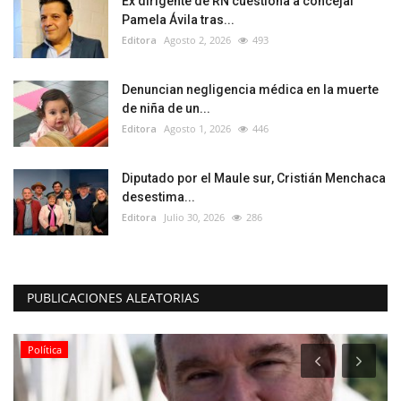
Ex dirigente de RN cuestiona a concejal
Pamela Ávila tras...
Editora
Agosto 2, 2026
493
Denuncian negligencia médica en la muerte
de niña de un...
Editora
Agosto 1, 2026
446
Diputado por el Maule sur, Cristián Menchaca
desestima...
Editora
Julio 30, 2026
286
PUBLICACIONES ALEATORIAS
Política