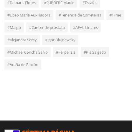
#Damaris Flores
#SUBDERE Maule
#Estafas
#Liceo María Auxiliadora
#Tenencia de Carreteras
#Filme
#Maipú
#Cáncer de próstata
#AFAL Linares
#Alejandra Serey
#Igor Dlujnewsky
#Michael Concha Salvo
#Felipe Isla
#Pía Salgado
#Araña de Rincón