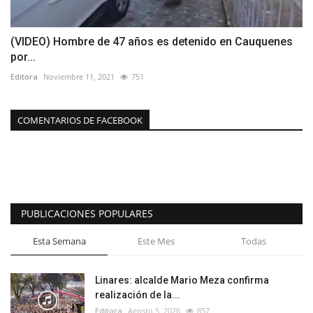
(VIDEO) Hombre de 47 años es detenido en Cauquenes
por...
Editora
Noviembre 11, 2021
751
COMENTARIOS DE FACEBOOK
PUBLICACIONES POPULARES
Esta Semana
Este Mes
Todas
Linares: alcalde Mario Meza confirma
realización de la...
Editora
Agosto 5, 2026
857