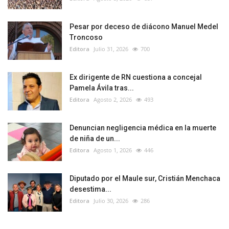
Pesar por deceso de diácono Manuel Medel
Troncoso
Editora
Julio 31, 2026
700
Ex dirigente de RN cuestiona a concejal
Pamela Ávila tras...
Editora
Agosto 2, 2026
493
Denuncian negligencia médica en la muerte
de niña de un...
Editora
Agosto 1, 2026
446
Diputado por el Maule sur, Cristián Menchaca
desestima...
Editora
Julio 30, 2026
286