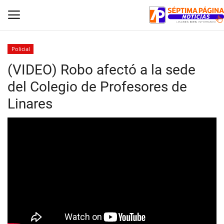
Policial
(VIDEO) Robo afectó a la sede
Inicio
del Colegio de Profesores de
Crónica
Linares
Policial
Tribunales
Deporte
Política
Espectáculos