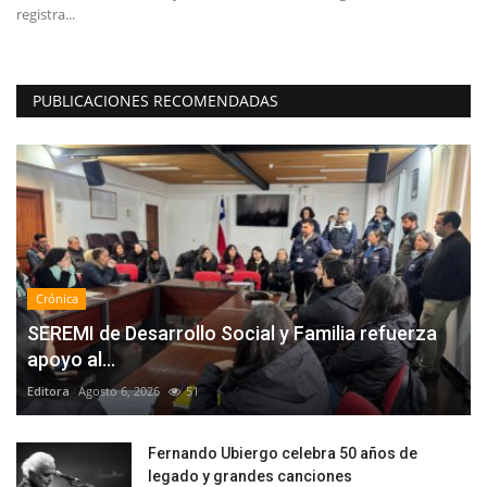
de Pesca, Caza...
Pr
PUBLICACIONES RECOMENDADAS
Crónica
SEREMI de Desarrollo Social y Familia refuerza
apoyo al...
Editora
Agosto 6, 2026
51
Fernando Ubiergo celebra 50 años de
legado y grandes canciones