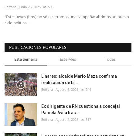
Editora
Junio 26, 2025
596
“Este jueves (hoy) no sólo cerramos una campaña: abrimos un nuevo
ciclo político...
PUBLICACIONES POPULARES
Esta Semana
Este Mes
Todas
Linares: alcalde Mario Meza confirma
realización de la...
Editora
Agosto 5, 2026
944
Ex dirigente de RN cuestiona a concejal
Pamela Ávila tras...
Editora
Agosto 2, 2026
517