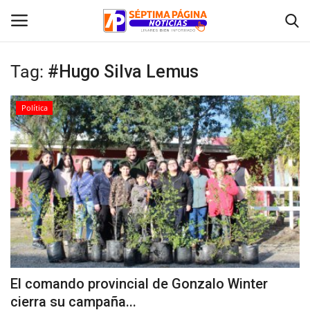
Tag:
#Hugo Silva Lemus
Inicio
Política
Crónica
Policial
Tribunales
Deporte
Política
El comando provincial de Gonzalo Winter
cierra su campaña...
Espectáculos