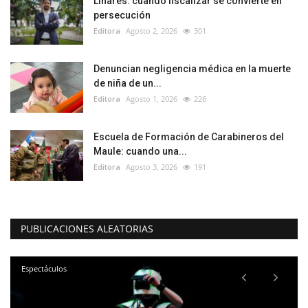
Linares: cuando fiscalizar se convierte en
persecución
Editora
Agosto 2, 2026
301
Denuncian negligencia médica en la muerte
de niña de un...
Editora
Agosto 1, 2026
226
Escuela de Formación de Carabineros del
Maule: cuando una...
Editora
Agosto 3, 2026
191
PUBLICACIONES ALEATORIAS
Espectáculos