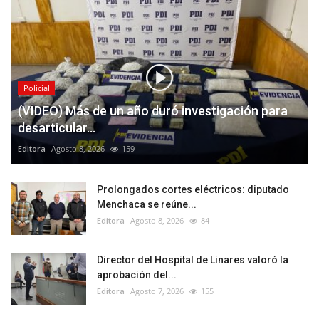
Policial
(VIDEO) Más de un año duró investigación para
desarticular...
Editora
Agosto 8, 2026
159
Prolongados cortes eléctricos: diputado
Menchaca se reúne...
Editora
Agosto 8, 2026
84
Director del Hospital de Linares valoró la
aprobación del...
Editora
Agosto 7, 2026
155