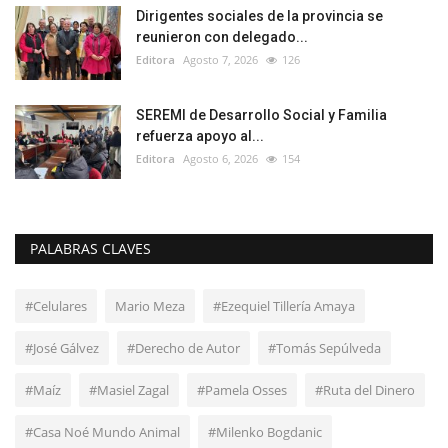
Dirigentes sociales de la provincia se
reunieron con delegado...
Editora
Agosto 7, 2026
126
SEREMI de Desarrollo Social y Familia
refuerza apoyo al...
Editora
Agosto 6, 2026
154
PALABRAS CLAVES
#Celulares
Mario Meza
#Ezequiel Tillería Amaya
#José Gálvez
#Derecho de Autor
#Tomás Sepúlveda
#Maíz
#Masiel Zagal
#Pamela Osses
#Ruta del Dinero
#Casa Noé Mundo Animal
#Milenko Bogdanic