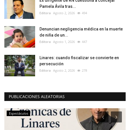
Ex dirigente de RN cuestiona a concejal
Pamela Ávila tras...
Editora
Agosto 2, 2026
494
Denuncian negligencia médica en la muerte
de niña de un...
Editora
Agosto 1, 2026
447
Linares: cuando fiscalizar se convierte en
persecución
Editora
Agosto 2, 2026
278
PUBLICACIONES ALEATORIAS
Espectáculos