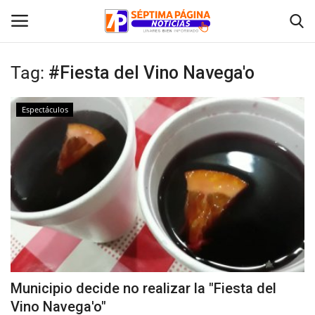
Tag:
#Fiesta del Vino Navega'o
Inicio
Espectáculos
Crónica
Policial
Tribunales
Deporte
Política
Municipio decide no realizar la "Fiesta del
Vino Navega'o"
Espectáculos