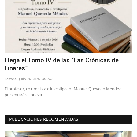
Llega el Tomo IV de las “Las Crónicas de
D
Linares”
u
Editora
Julio 24, 2026
247
Ed
El profesor, columnista e investigador Manuel Quevedo Méndez
La
presentará su nueva...
de
PUBLICACIONES RECOMENDADAS