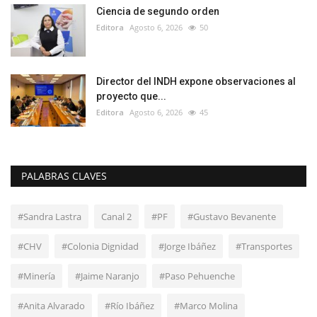
Ciencia de segundo orden
Editora
Agosto 6, 2026
50
Director del INDH expone observaciones al
proyecto que...
Editora
Agosto 6, 2026
45
PALABRAS CLAVES
#Sandra Lastra
Canal 2
#PF
#Gustavo Bevanente
#CHV
#Colonia Dignidad
#Jorge Ibáñez
#Transportes
#Minería
#Jaime Naranjo
#Paso Pehuenche
#Anita Alvarado
#Río Ibáñez
#Marco Molina