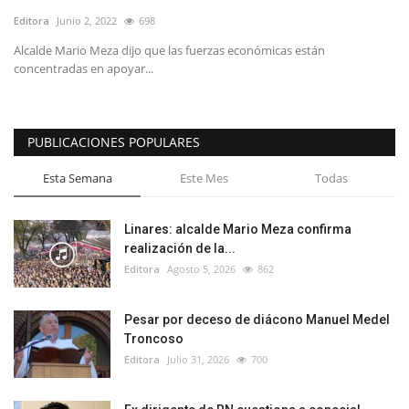
Editora
Junio 2, 2022
698
Alcalde Mario Meza dijo que las fuerzas económicas están
concentradas en apoyar...
PUBLICACIONES POPULARES
Esta Semana
Este Mes
Todas
Linares: alcalde Mario Meza confirma
realización de la...
Editora
Agosto 5, 2026
862
Pesar por deceso de diácono Manuel Medel
Troncoso
Editora
Julio 31, 2026
700