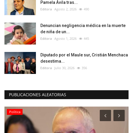
Pamela Ávila tras...
Editora
Agosto 2, 2026
490
Denuncian negligencia médica en la muerte
de niña de un...
Editora
Agosto 1, 2026
445
Diputado por el Maule sur, Cristián Menchaca
desestima...
Editora
Julio 30, 2026
356
PUBLICACIONES ALEATORIAS
Política