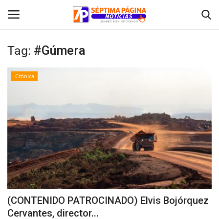
Tag:
#Gúmera
Inicio
Crónica
Crónica
Policial
Tribunales
Deporte
Política
(CONTENIDO PATROCINADO) Elvis Bojórquez
Cervantes, director...
Espectáculos