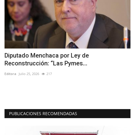
Diputado Menchaca por Ley de
R
Reconstrucción: “Las Pymes...
r
Editora
Julio 25, 2026
217
Ed
"E
as
PUBLICACIONES RECOMENDADAS