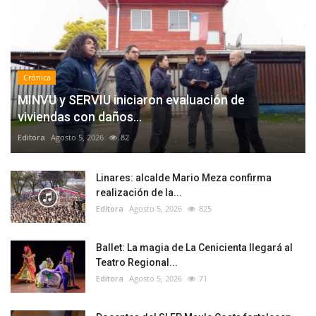
Crónica
MINVU y SERVIU iniciaron evaluación de
viviendas con daños...
Editora
Agosto 5, 2026
82
Linares: alcalde Mario Meza confirma
realización de la...
Editora
Agosto 5, 2026
825
Ballet: La magia de La Cenicienta llegará al
Teatro Regional...
Editora
Agosto 5, 2026
71