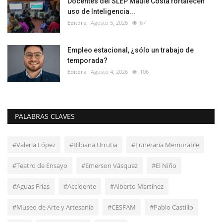
Docentes del SLEP Maule Costa fortalecen
uso de Inteligencia...
Editora
Agosto 5, 2026
67
Empleo estacional, ¿sólo un trabajo de
temporada?
Editora
Agosto 4, 2026
106
PALABRAS CLAVES
#Valeria López
#Bibiana Urrutia
#Funeraria Memorable
#Teatro de Ensayo
#Emerson Vásquez
#El Niño
#Aguas Frías
#Accidente
#Alberto Martínez
#Museo de Arte y Artesanía
#CESFAM
#Pablo Castillo