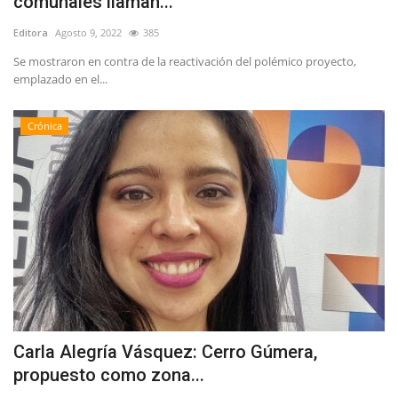
comunales llaman...
Editora
Agosto 9, 2022
385
Se mostraron en contra de la reactivación del polémico proyecto,
emplazado en el...
Crónica
Carla Alegría Vásquez: Cerro Gúmera,
propuesto como zona...