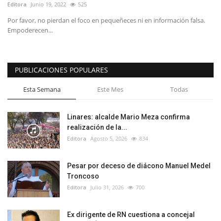
Editora
Junio 19, 2022
525
Por favor, no pierdan el foco en pequeñeces ni en información falsa.
Empoderecen...
PUBLICACIONES POPULARES
Esta Semana
Este Mes
Todas
Linares: alcalde Mario Meza confirma
realización de la...
Editora
Agosto 5, 2026
834
Pesar por deceso de diácono Manuel Medel
Troncoso
Editora
Julio 31, 2026
700
Ex dirigente de RN cuestiona a concejal