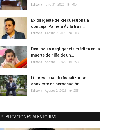
Editora
Julio 31, 2026
705
Ex dirigente de RN cuestiona a
concejal Pamela Ávila tras...
Editora
Agosto 2, 2026
503
Denuncian negligencia médica en la
muerte de niña de un...
Editora
Agosto 1, 2026
453
Linares: cuando fiscalizar se
convierte en persecución
Editora
Agosto 2, 2026
285
PUBLICACIONES ALEATORIAS