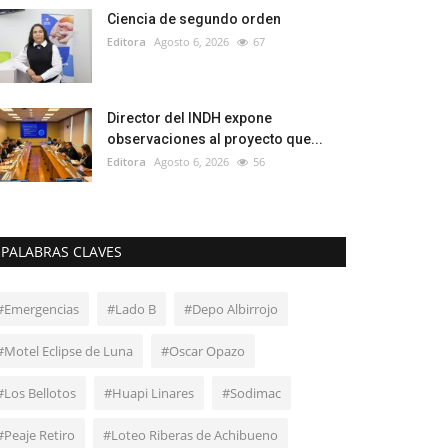
Ciencia de segundo orden
Editora
Agosto 6, 2026
67
Director del INDH expone
observaciones al proyecto que...
Editora
Agosto 6, 2026
56
PALABRAS CLAVES
#Emergencias
#Lado B
#Depo Albirrojo
#Motel Eclipse de Luna
#Oscar Opazo
#Los Bellotos
#Huapi Linares
#Sodimac
#Peaje Retiro
#Loteo Riberas de Achibueno