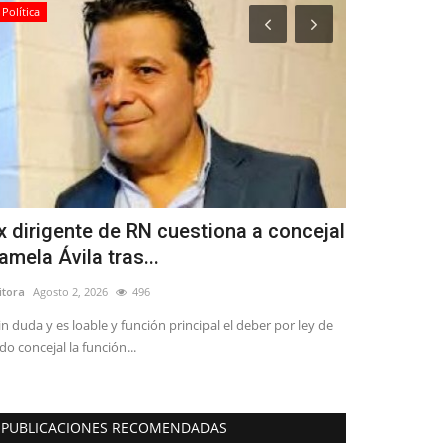
Política
Crónica
x dirigente de RN cuestiona a concejal
Carrera de 
amela Ávila tras...
inicio regio
itora
Agosto 2, 2026
496
Editora
Agosto 4, 
in duda y es loable y función principal el deber por ley de
Estudiantes de Ob
do concejal la función...
monitoras de lact
PUBLICACIONES RECOMENDADAS