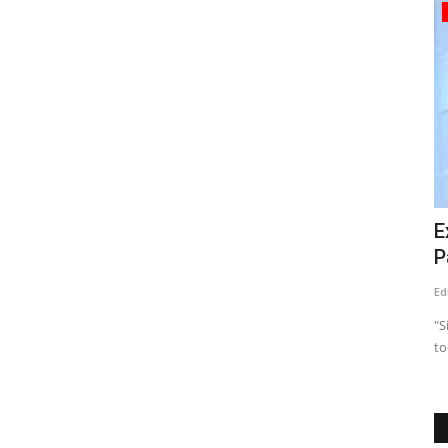
Deporte
Abiertas las inscripciones para Vuelta
E
Ciclista Maule Centro...
P
Editora
Diciembre 19, 2025
779
Ed
ta mañana en
Considerada la carrera más importante del calendario
"S
nacional rutero, la Vuelta...
to