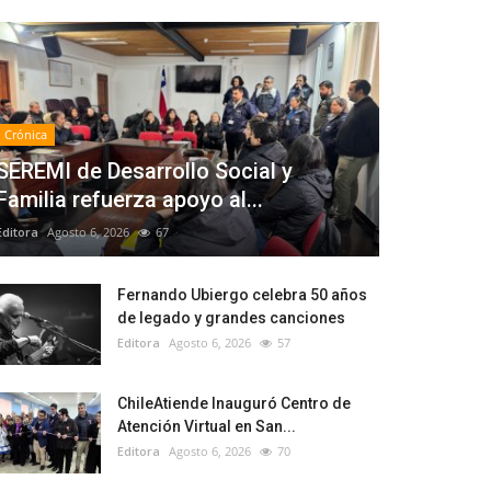
Crónica
SEREMI de Desarrollo Social y
Familia refuerza apoyo al...
Editora
Agosto 6, 2026
67
Fernando Ubiergo celebra 50 años
de legado y grandes canciones
Editora
Agosto 6, 2026
57
ChileAtiende Inauguró Centro de
Atención Virtual en San...
Editora
Agosto 6, 2026
70