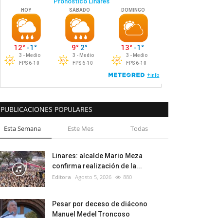
PUBLICACIONES POPULARES
Esta Semana
Este Mes
Todas
Linares: alcalde Mario Meza
confirma realización de la...
Editora
Agosto 5, 2026
880
Pesar por deceso de diácono
Manuel Medel Troncoso