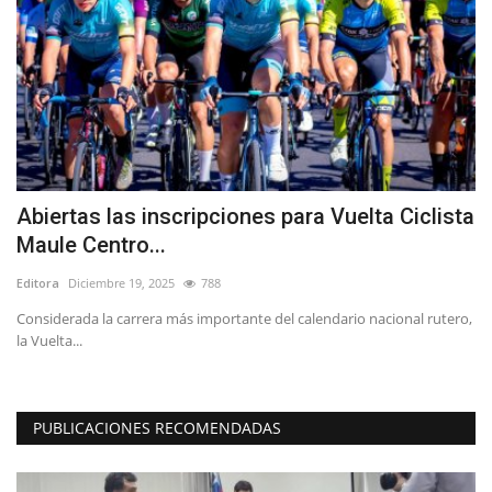
Abiertas las inscripciones para Vuelta Ciclista
L
Maule Centro...
e
Editora
Diciembre 19, 2025
788
Ed
Considerada la carrera más importante del calendario nacional rutero,
Lo
la Vuelta...
La
PUBLICACIONES RECOMENDADAS