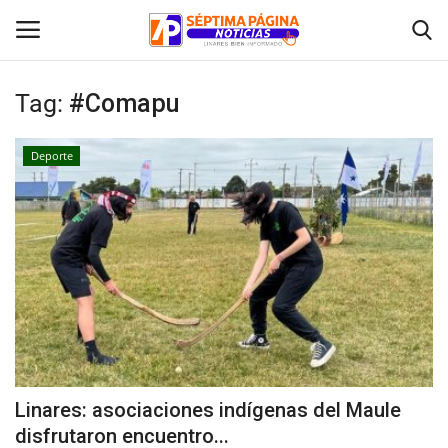
Tag:
#Comapu
Inicio
Deporte
Crónica
Policial
Tribunales
Deporte
Política
Linares: asociaciones indígenas del Maule
disfrutaron encuentro...
Espectáculos