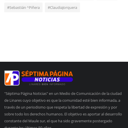
#Sebastián ^Piñera
#ClaudiaJorquera
"Séptima Página Noticias" en un Medio de Comunicación de la ciudad
de Linares cuyo objetivo es que la comunidad esté bien informada, a
través de un periodismo que respeta la libertad de expresión y por
sobre todo los derechos humanos. El objetivo es aportar al desarrollo
constante del Maule sur, el que ha sido gravemente postergado
durante los últimos 50 años.