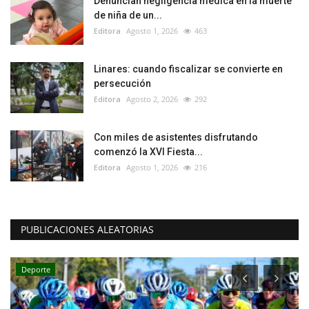
Denuncian negligencia médica en la muerte
de niña de un...
Editora
Agosto 1, 2026
463
Linares: cuando fiscalizar se convierte en
persecución
Editora
Agosto 2, 2026
292
Con miles de asistentes disfrutando
comenzó la XVI Fiesta...
Editora
Agosto 1, 2026
216
PUBLICACIONES ALEATORIAS
Deporte