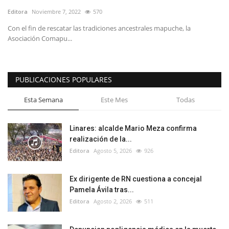
Editora
Noviembre 7, 2022
570
Con el fin de rescatar las tradiciones ancestrales mapuche, la
Asociación Comapu...
PUBLICACIONES POPULARES
Esta Semana
Este Mes
Todas
Linares: alcalde Mario Meza confirma
realización de la...
Editora
Agosto 5, 2026
926
Ex dirigente de RN cuestiona a concejal
Pamela Ávila tras...
Editora
Agosto 2, 2026
511