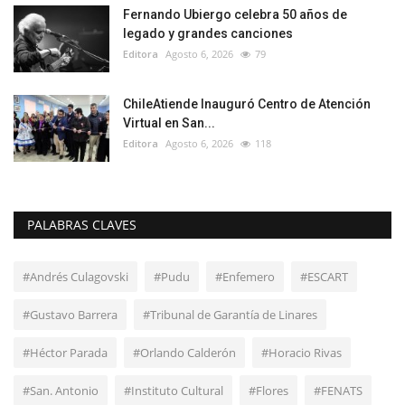
Fernando Ubiergo celebra 50 años de
legado y grandes canciones
Editora
Agosto 6, 2026
79
ChileAtiende Inauguró Centro de Atención
Virtual en San...
Editora
Agosto 6, 2026
118
PALABRAS CLAVES
#Andrés Culagovski
#Pudu
#Enfemero
#ESCART
#Gustavo Barrera
#Tribunal de Garantía de Linares
#Héctor Parada
#Orlando Calderón
#Horacio Rivas
#San. Antonio
#Instituto Cultural
#Flores
#FENATS