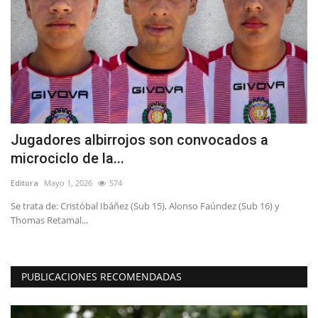
Jugadores albirrojos son convocados a
C
microciclo de la...
c
Editora
Mayo 1, 2026
574
Ed
Se trata de: Cristóbal Ibáñez (Sub 15), Alonso Faúndez (Sub 16) y
Lo
Thomas Retamal...
em
PUBLICACIONES RECOMENDADAS