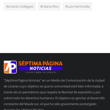
#Linares Collegues
#Liliana Ríos
#Luis Hermosilla
"Séptima Página Noticias" en un Medio de Comunicación de la ciudad
de Linares cuyo objetivo es que la comunidad esté bien informada, a
través de un periodismo que respeta la libertad de expresión y por
sobre todo los derechos humanos. El objetivo es aportar al desarrollo
constante del Maule sur, el que ha sido gravemente postergado
durante los últimos 50 años.