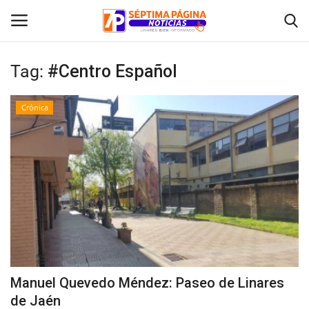
Tag:
#Centro Español
Inicio
Crónica
Crónica
Policial
Tribunales
Deporte
Política
Manuel Quevedo Méndez: Paseo de Linares
de Jaén
Espectáculos