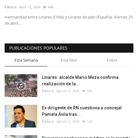
Editora
Abril 12, 2024
446
Hermandad entre Linares (Chile) y Linares de Jaén (España). Viernes 25
de abril...
PUBLICACIONES POPULARES
Esta Semana
Este Mes
Todas
Linares: alcalde Mario Meza confirma
realización de la...
Editora
Agosto 5, 2026
946
Ex dirigente de RN cuestiona a concejal
Pamela Ávila tras...
Editora
Agosto 2, 2026
520