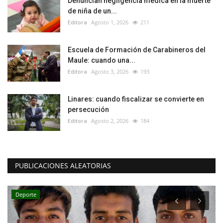
Denuncian negligencia médica en la muerte
de niña de un...
Editora
Agosto 1, 2026
211
Escuela de Formación de Carabineros del
Maule: cuando una...
Editora
Agosto 3, 2026
193
Linares: cuando fiscalizar se convierte en
persecución
Editora
Agosto 2, 2026
184
PUBLICACIONES ALEATORIAS
Deporte