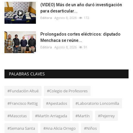
(VIDEO) Más de un año duró investigación
para desarticular...
Editora
Agosto 8, 2026
172
Prolongados cortes eléctricos: diputado
Menchaca se reúne...
Editora
Agosto 8, 2026
91
PALABRAS CLAVES
#Fundación Altué
#Colegio de Profesores
#Francisco Rettig
#Apestados
#Laboratorio Loncomilla
#Mascotas
#Martín Arriagada
#Martín
#Pejerrey
#Semana Santa
#Ana Alicia Orrego
#Niños