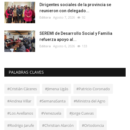
Dirigentes sociales de la provincia se
reunieron con delegado...
Editora
Agosto 7, 2026
92
SEREMI de Desarrollo Social y Familia
refuerza apoyo al...
Editora
Agosto 6, 2026
133
PALABRAS CLAVES
#Cristián Cáceres
#Jimena Ugás
#Patricio Coronado
#Andrea Villar
#SemanaSanta
#Ministra del Agro
#Los Avellanos
#Venezuela
#Jorge Cuevas
#Rodrigo Jarufe
#Christian Alarcón
#Ortodoncia