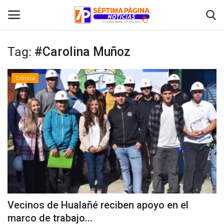
Tag:
#Carolina Muñoz
Inicio
Crónica
Crónica
Policial
Tribunales
Deporte
Política
Vecinos de Hualañé reciben apoyo en el
marco de trabajo...
Espectáculos