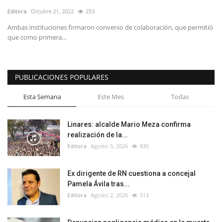
Editora
Octubre 21, 2022
253
Ambas instituciones firmaron convenio de colaboración, que permitió
que como primera...
PUBLICACIONES POPULARES
Esta Semana
Este Mes
Todas
Linares: alcalde Mario Meza confirma
realización de la...
Editora
Agosto 5, 2026
930
Ex dirigente de RN cuestiona a concejal
Pamela Ávila tras...
Editora
Agosto 2, 2026
513