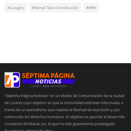
#Luzagro
#Ramal Talca-Constitución
##RN
"Séptima Página Noticias" en un Medio de Comunicación de la ciudad
de Linares cuyo objetivo es que la comunidad esté bien informada, a
través de un periodismo que respeta la libertad de expresión y por
sobre todo los derechos humanos. El objetivo es aportar al desarrollo
constante del Maule sur, el que ha sido gravemente postergado
durante los últimos 50 años.