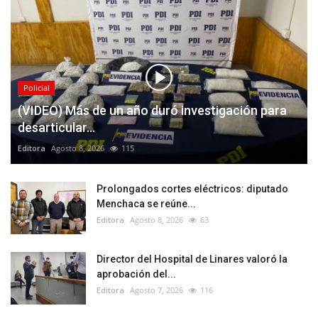
Policial
(VIDEO) Más de un año duró investigación para
desarticular...
Editora
Agosto 8, 2026
115
Prolongados cortes eléctricos: diputado
Menchaca se reúne...
Editora
Agosto 8, 2026
63
Director del Hospital de Linares valoró la
aprobación del...
Editora
Agosto 7, 2026
116