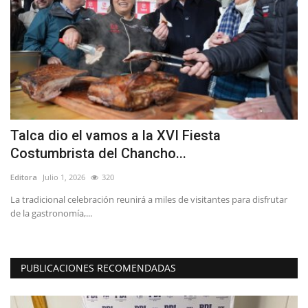
Talca dio el vamos a la XVI Fiesta
E
Costumbrista del Chancho...
o
Editora
Julio 1, 2026
320
Ed
La tradicional celebración reunirá a miles de visitantes para disfrutar
Lo
de la gastronomía,...
vi
PUBLICACIONES RECOMENDADAS