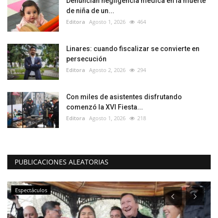
Denuncian negligencia médica en la muerte
de niña de un...
Editora
Agosto 1, 2026
464
Linares: cuando fiscalizar se convierte en
persecución
Editora
Agosto 2, 2026
294
Con miles de asistentes disfrutando
comenzó la XVI Fiesta...
Editora
Agosto 1, 2026
218
PUBLICACIONES ALEATORIAS
Espectáculos