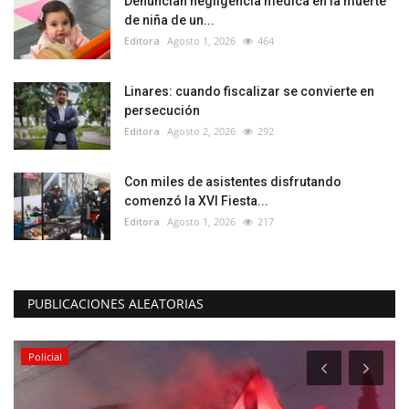
Denuncian negligencia médica en la muerte
de niña de un...
Editora
Agosto 1, 2026
464
Linares: cuando fiscalizar se convierte en
persecución
Editora
Agosto 2, 2026
292
Con miles de asistentes disfrutando
comenzó la XVI Fiesta...
Editora
Agosto 1, 2026
217
PUBLICACIONES ALEATORIAS
Policial