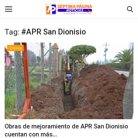
Tag:
#APR San Dionisio
Inicio
Crónica
Crónica
Policial
Tribunales
Deporte
Política
Obras de mejoramiento de APR San Dionisio
cuentan con más...
Espectáculos