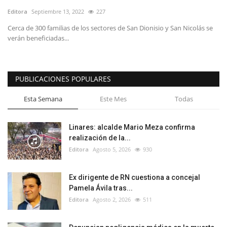
Editora
Septiembre 13, 2022
227
Cerca de 300 familias de los sectores de San Dionisio y San Nicolás se
verán beneficiadas...
PUBLICACIONES POPULARES
Esta Semana
Este Mes
Todas
Linares: alcalde Mario Meza confirma
realización de la...
Editora
Agosto 5, 2026
930
Ex dirigente de RN cuestiona a concejal
Pamela Ávila tras...
Editora
Agosto 2, 2026
511