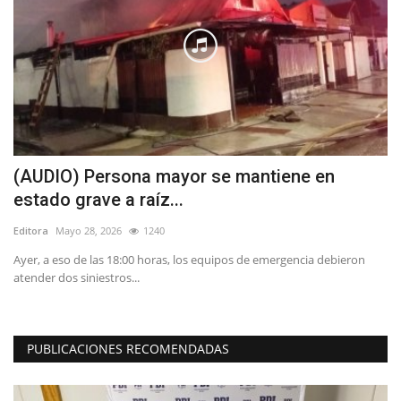
(AUDIO) Persona mayor se mantiene en
C
estado grave a raíz...
Ed
Editora
Mayo 28, 2026
1240
Ayer, a eso de las 18:00 horas, los equipos de emergencia debieron
atender dos siniestros...
PUBLICACIONES RECOMENDADAS