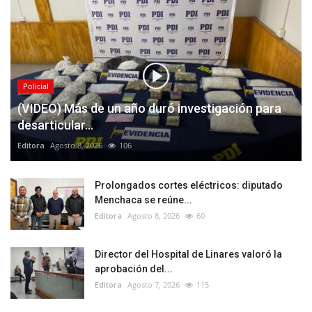
Policial
(VIDEO) Más de un año duró investigación para
desarticular...
Editora
Agosto 8, 2026
106
Prolongados cortes eléctricos: diputado
Menchaca se reúne...
Editora
Agosto 8, 2026
60
Director del Hospital de Linares valoró la
aprobación del...
Editora
Agosto 7, 2026
115