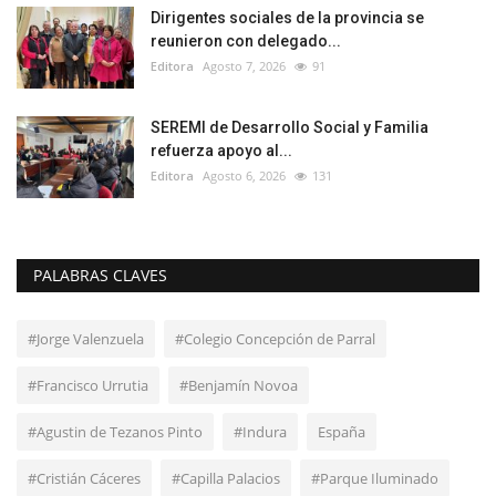
Dirigentes sociales de la provincia se
reunieron con delegado...
Editora
Agosto 7, 2026
91
SEREMI de Desarrollo Social y Familia
refuerza apoyo al...
Editora
Agosto 6, 2026
131
PALABRAS CLAVES
#Jorge Valenzuela
#Colegio Concepción de Parral
#Francisco Urrutia
#Benjamín Novoa
#Agustin de Tezanos Pinto
#Indura
España
#Cristián Cáceres
#Capilla Palacios
#Parque Iluminado