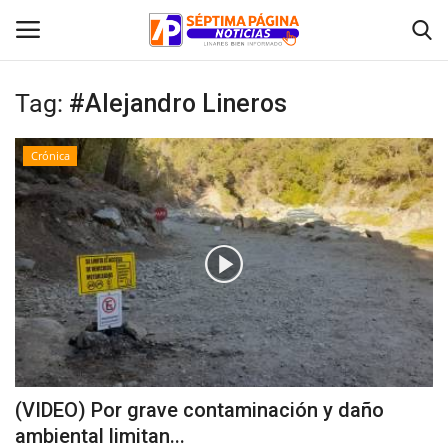
Tag:
#Alejandro Lineros
Inicio
Crónica
Crónica
Policial
Tribunales
Deporte
Política
(VIDEO) Por grave contaminación y daño
ambiental limitan...
Espectáculos