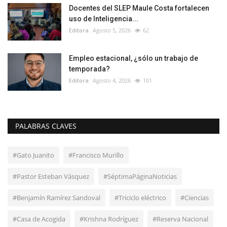
Docentes del SLEP Maule Costa fortalecen
uso de Inteligencia...
Editora
Agosto 5, 2026
62
Empleo estacional, ¿sólo un trabajo de
temporada?
Editora
Agosto 4, 2026
101
PALABRAS CLAVES
#Gato Juanito
#Francisco Murillo
#Pastor Esteban Vásquez
#SéptimaPáginaNoticias
#Benjamín Ramírez Sandoval
#Triciclo eléctrico
#Ciencias
#Casa de Acogida
#Krishna Rodríguez
#Reserva Nacional