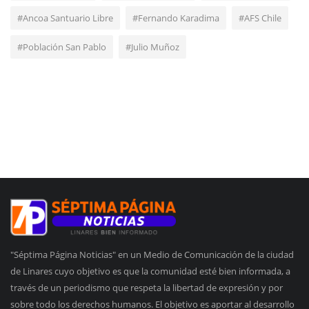
#Ancoa Santuario Libre
#Fernando Karadima
#AFS Chile
#Población San Pablo
#Julio Muñoz
"Séptima Página Noticias" en un Medio de Comunicación de la ciudad
de Linares cuyo objetivo es que la comunidad esté bien informada, a
través de un periodismo que respeta la libertad de expresión y por
sobre todo los derechos humanos. El objetivo es aportar al desarrollo