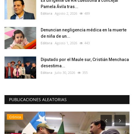
Ex dirigente de RN cuestiona a concejal
Pamela Ávila tras...
Editora
Agosto 2, 2026
489
Denuncian negligencia médica en la muerte
de niña de un...
Editora
Agosto 1, 2026
443
Diputado por el Maule sur, Cristián Menchaca
desestima...
Editora
Julio 30, 2026
355
PUBLICACIONES ALEATORIAS
Crónica