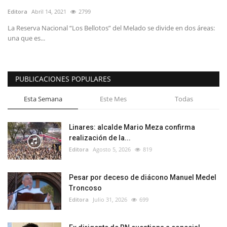
Editora
Abril 14, 2021
2799
La Reserva Nacional “Los Bellotos” del Melado se divide en dos áreas:
una que es...
PUBLICACIONES POPULARES
Esta Semana
Este Mes
Todas
Linares: alcalde Mario Meza confirma
realización de la...
Editora
Agosto 5, 2026
819
Pesar por deceso de diácono Manuel Medel
Troncoso
Editora
Julio 31, 2026
699