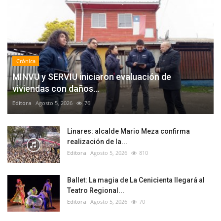
Crónica
MINVU y SERVIU iniciaron evaluación de
viviendas con daños...
Editora
Agosto 5, 2026
76
Linares: alcalde Mario Meza confirma
realización de la...
Editora
Agosto 5, 2026
810
Ballet: La magia de La Cenicienta llegará al
Teatro Regional...
Editora
Agosto 5, 2026
70