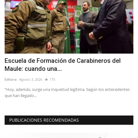
r
Escuela de Formación de Carabineros del
L
Maule: cuando una...
n
Editora
Agosto 3, 2026
175
Ed
a
“Hoy, además, surge una inquietud legítima. Según los antecedentes
H.
que han llegado...
es
PUBLICACIONES RECOMENDADAS