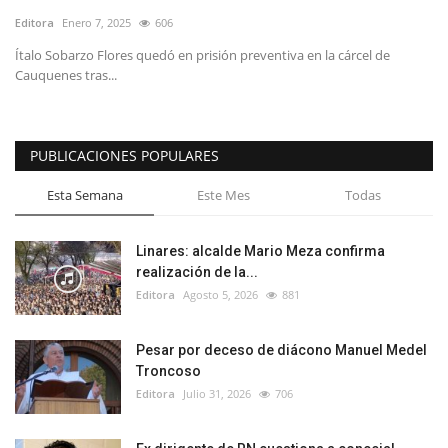
Editora
Enero 7, 2025
606
Ítalo Sobarzo Flores quedó en prisión preventiva en la cárcel de
Cauquenes tras...
PUBLICACIONES POPULARES
Esta Semana
Este Mes
Todas
Linares: alcalde Mario Meza confirma
realización de la...
Editora
Agosto 5, 2026
881
Pesar por deceso de diácono Manuel Medel
Troncoso
Editora
Julio 31, 2026
706