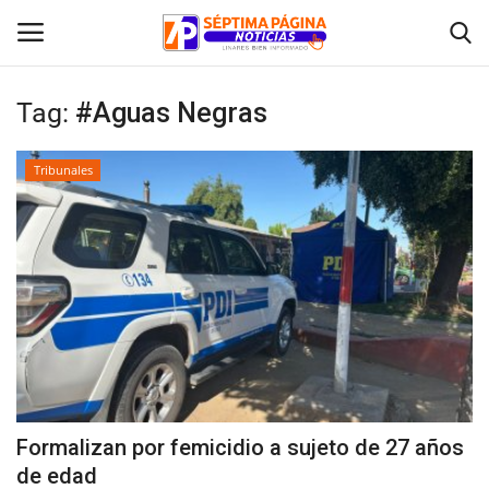
Tag:
#Aguas Negras
Inicio
Tribunales
Crónica
Policial
Tribunales
Deporte
Política
Formalizan por femicidio a sujeto de 27 años
de edad
Espectáculos