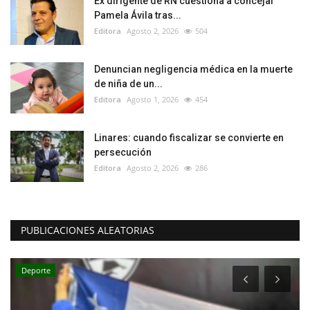
Ex dirigente de RN cuestiona a concejal
Pamela Ávila tras...
Editora
Agosto 2, 2026
504
Denuncian negligencia médica en la muerte
de niña de un...
Editora
Agosto 1, 2026
454
Linares: cuando fiscalizar se convierte en
persecución
Editora
Agosto 2, 2026
286
PUBLICACIONES ALEATORIAS
Deporte