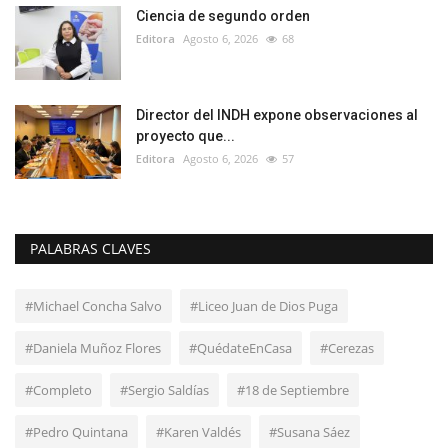
Ciencia de segundo orden
Editora
Agosto 6, 2026
68
Director del INDH expone observaciones al
proyecto que...
Editora
Agosto 6, 2026
57
PALABRAS CLAVES
#Michael Concha Salvo
#Liceo Juan de Dios Puga
#Daniela Muñoz Flores
#QuédateEnCasa
#Cerezas
#Completo
#Sergio Saldías
#18 de Septiembre
#Pedro Quintana
#Karen Valdés
#Susana Sáez