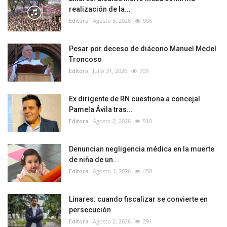
realización de la...
Editora
Agosto 5, 2026
906
Pesar por deceso de diácono Manuel Medel
Troncoso
Editora
Julio 31, 2026
709
Ex dirigente de RN cuestiona a concejal
Pamela Ávila tras...
Editora
Agosto 2, 2026
510
Denuncian negligencia médica en la muerte
de niña de un...
Editora
Agosto 1, 2026
458
Linares: cuando fiscalizar se convierte en
persecución
Editora
Agosto 2, 2026
291