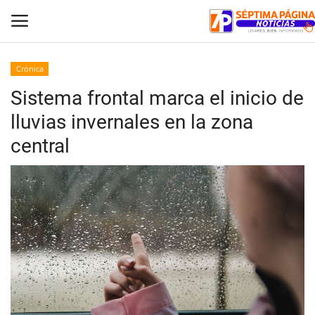
Crónica
Sistema frontal marca el inicio de
Inicio
lluvias invernales en la zona
Crónica
central
Policial
Tribunales
Deporte
Política
Espectáculos