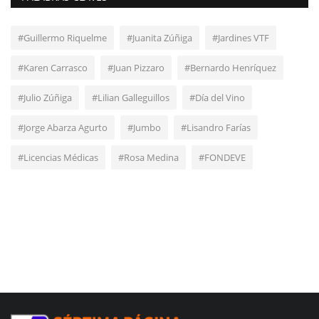
#Guillermo Riquelme
#Juanita Zúñiga
#Jardines VTF
#Karen Carrasco
#Juan Pizzaro
#Bernardo Henríquez
#Julio Zúñiga
#Lilian Galleguillos
#Día del Vino
#Jorge Abarza Agurto
#Jumbo
#Lisandro Farías
#Licencias Médicas
#Rosa Medina
#FONDEVE