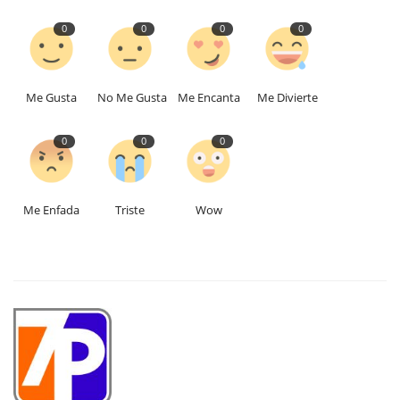
0
0
0
0
Me Gusta
No Me Gusta
Me Encanta
Me Divierte
0
0
0
Me Enfada
Triste
Wow