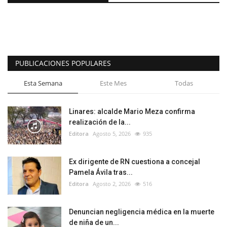
PUBLICACIONES POPULARES
Esta Semana
Este Mes
Todas
Linares: alcalde Mario Meza confirma
realización de la...
Editora
Agosto 5, 2026
935
Ex dirigente de RN cuestiona a concejal
Pamela Ávila tras...
Editora
Agosto 2, 2026
516
Denuncian negligencia médica en la muerte
de niña de un...