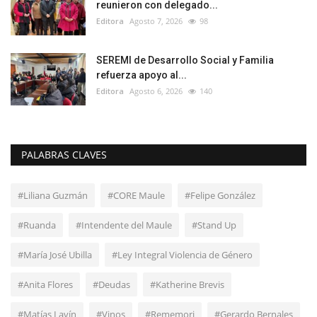
reunieron con delegado...
Editora
Agosto 7, 2026
98
SEREMI de Desarrollo Social y Familia
refuerza apoyo al...
Editora
Agosto 6, 2026
140
PALABRAS CLAVES
#Liliana Guzmán
#CORE Maule
#Felipe González
#Ruanda
#Intendente del Maule
#Stand Up
#María José Ubilla
#Ley Integral Violencia de Género
#Anita Flores
#Deudas
#Katherine Brevis
#Matías Lavín
#Vinos
#Rememori
#Gerardo Bernales