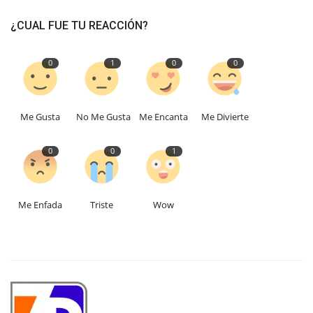
¿CUAL FUE TU REACCIÓN?
0
1
0
0
Me Gusta
No Me Gusta
Me Encanta
Me Divierte
0
0
1
Me Enfada
Triste
Wow