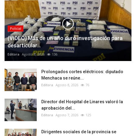
Policial
(VIDEO) Más de un año duró investigación para
desarticular...
Editora
Agosto 8, 2026
136
Prolongados cortes eléctricos: diputado
Menchaca se reúne...
Editora
Agosto 8, 2026
76
Director del Hospital de Linares valoró la
aprobación del...
Editora
Agosto 7, 2026
125
Dirigentes sociales de la provincia se