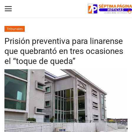
Tribunales
Prisión preventiva para linarense
Inicio
que quebrantó en tres ocasiones
Crónica
el “toque de queda”
Policial
Tribunales
Deporte
Política
Espectáculos