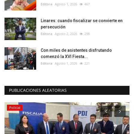
Editora
Agosto 1, 2026
467
Linares: cuando fiscalizar se convierte en
persecución
Editora
Agosto 2, 2026
298
Con miles de asistentes disfrutando
comenzó la XVI Fiesta...
Editora
Agosto 1, 2026
221
PUBLICACIONES ALEATORIAS
Tribunales