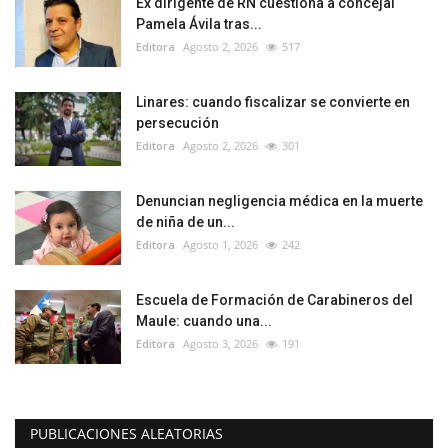
Ex dirigente de RN cuestiona a concejal
Pamela Ávila tras...
Editora
Agosto 2, 2026
517
Linares: cuando fiscalizar se convierte en
persecución
Editora
Agosto 2, 2026
301
Denuncian negligencia médica en la muerte
de niña de un...
Editora
Agosto 1, 2026
242
Escuela de Formación de Carabineros del
Maule: cuando una...
Editora
Agosto 3, 2026
191
PUBLICACIONES ALEATORIAS