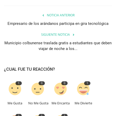
NOTICIA ANTERIOR
Empresario de los arándanos participa en gira tecnológica
SIGUIENTE NOTICIA
Municipio colbunense traslada gratis a estudiantes que deben
viajar de noche a los...
¿CUAL FUE TU REACCIÓN?
1
0
0
1
Me Gusta
No Me Gusta
Me Encanta
Me Divierte
1
1
1