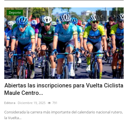
Deporte
Abiertas las inscripciones para Vuelta Ciclista
L
Maule Centro...
M
Editora
Diciembre 19, 2025
791
Ed
Considerada la carrera más importante del calendario nacional rutero,
Lo
la Vuelta...
ca