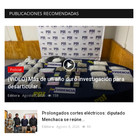
PUBLICACIONES RECOMENDADAS
Policial
(VIDEO) Más de un año duró investigación para
desarticular...
Editora
Agosto 8, 2026
159
Prolongados cortes eléctricos: diputado
Menchaca se reúne...
Editora
Agosto 8, 2026
84