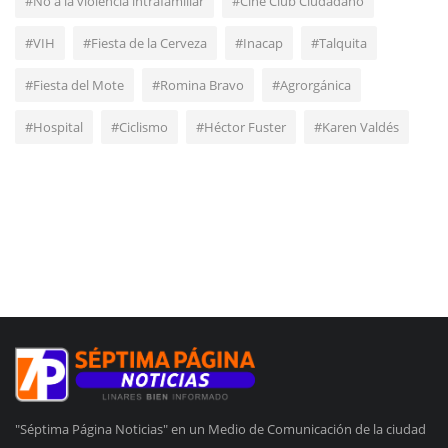
#No a la violencia intrafamiliar
#Cine Club Ciudadano
#VIH
#Fiesta de la Cerveza
#Inacap
#Talquita
#Fiesta del Mote
#Romina Bravo
#Agrorgánica
#Hospital
#Ciclismo
#Héctor Fuster
#Karen Valdés
"Séptima Página Noticias" en un Medio de Comunicación de la ciudad