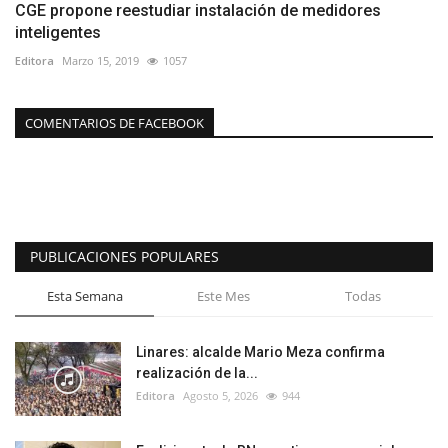
CGE propone reestudiar instalación de medidores
inteligentes
Editora
Marzo 15, 2019
1057
COMENTARIOS DE FACEBOOK
PUBLICACIONES POPULARES
Esta Semana
Este Mes
Todas
Linares: alcalde Mario Meza confirma
realización de la...
Editora
Agosto 5, 2026
944