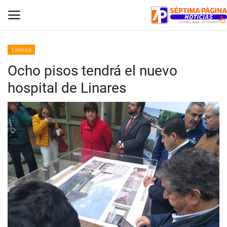
Crónica
Ocho pisos tendrá el nuevo
Inicio
hospital de Linares
Crónica
Policial
Tribunales
Deporte
Política
Espectáculos