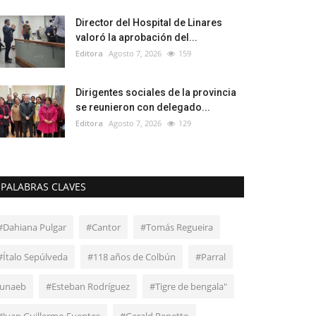
Director del Hospital de Linares
valoró la aprobación del...
Editora
Agosto 7, 2026
159
Dirigentes sociales de la provincia
se reunieron con delegado...
Editora
Agosto 7, 2026
129
PALABRAS CLAVES
#Dahiana Pulgar
#Cantor
#Tomás Regueira
#Ítalo Sepúlveda
#118 años de Colbún
#Parral
Junaeb
#Esteban Rodríguez
#Tigre de bengala"