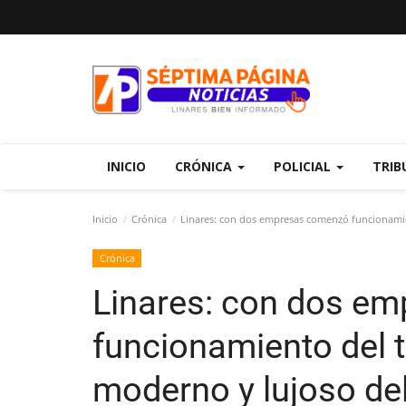
INICIO
CRÓNICA
POLICIAL
TRIB
Inicio
Crónica
Linares: con dos empresas comenzó funcionamie
Crónica
Linares: con dos e
funcionamiento del 
moderno y lujoso del