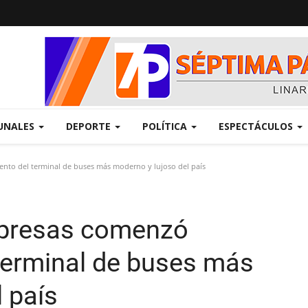
UNALES
DEPORTE
POLÍTICA
ESPECTÁCULOS
nto del terminal de buses más moderno y lujoso del país
mpresas comenzó
terminal de buses más
 país