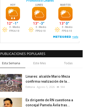
PUBLICACIONES POPULARES
Esta Semana
Este Mes
Todas
Linares: alcalde Mario Meza
confirma realización de la...
Editora
Agosto 5, 2026
944
Ex dirigente de RN cuestiona a
concejal Pamela Ávila tras...