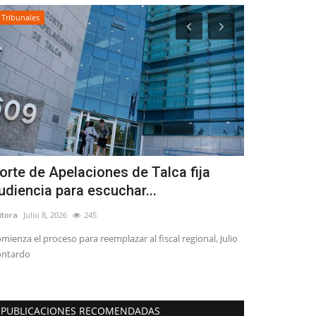
Tribunales
Policial
orte de Apelaciones de Talca fija
(VIDEO) PDI
udiencia para escuchar...
dedicada a
itora
Julio 8, 2026
245
Editora
Mayo 28, 
mienza el proceso para reemplazar al fiscal regional, Julio
Gracias al proced
ontardo
cigarrillos de con
PUBLICACIONES RECOMENDADAS