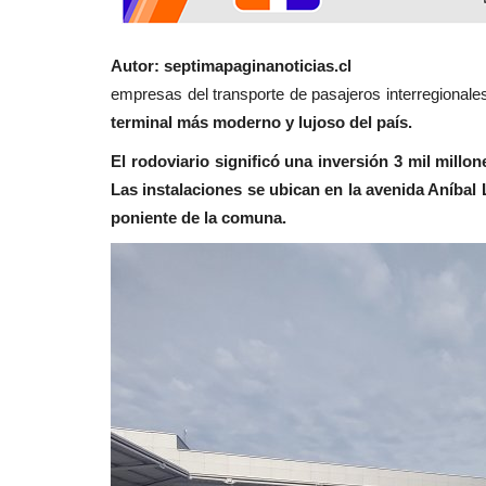
Deporte
Autor: septimapaginanoticias.cl
C
empresas del transporte de pasajeros interregional
terminal más moderno y lujoso del país.
El rodoviario significó una inversión 3 mil mill
Las instalaciones se ubican en la avenida Aníbal
poniente de la comuna.
“Cazatalentos” polaco llega a L
para observar a jugadores...
Editora
Marzo 6, 2026
678
Bartek Oledzki, fue recibido hoy día en el Aerop
Santiago, por el controlador...