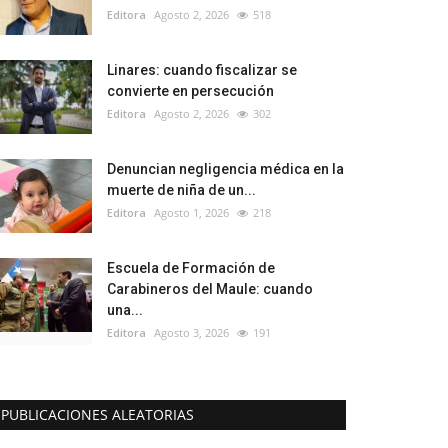
Editora
Agosto 2, 2026
518
Linares: cuando fiscalizar se
convierte en persecución
Editora
Agosto 2, 2026
302
Denuncian negligencia médica en la
muerte de niña de un...
Editora
Agosto 1, 2026
218
Escuela de Formación de
Carabineros del Maule: cuando
una...
Editora
Agosto 3, 2026
191
PUBLICACIONES ALEATORIAS