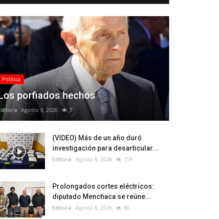
Política
Los porfiados hechos
Editora
Agosto 9, 2026
7
(VIDEO) Más de un año duró
investigación para desarticular...
Editora
Agosto 8, 2026
159
Prolongados cortes eléctricos:
diputado Menchaca se reúne...
Editora
Agosto 8, 2026
86