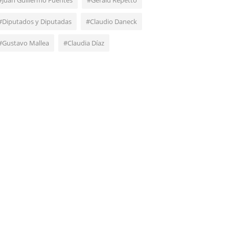
#Juan Guillermo Fuentes
#Gerald Repetto
#Diputados y Diputadas
#Claudio Daneck
#Gustavo Mallea
#Claudia Díaz