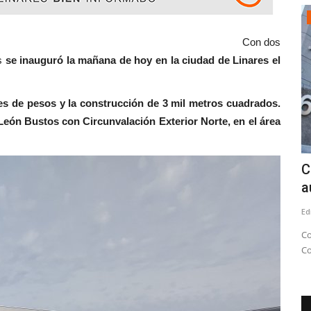
Policial
on dos
es
se inauguró la mañana de hoy en la ciudad de Linares el
ones de pesos y la construcción de 3 mil metros cuadrados.
 León Bustos con Circunvalación Exterior Norte, en el área
inares
Una persona fallecida frente a la ex
C
Iansa, un lesionado...
a
Editora
Julio 26, 2026
873
Ed
uerto de
SIAT Maule indaga el atropello de un hombre de alrededor
Co
de 35 años de edad. Amplio...
C