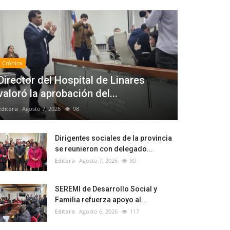
Crónica
Director del Hospital de Linares
valoró la aprobación del...
Editora
Agosto 7, 2026
98
Dirigentes sociales de la provincia
se reunieron con delegado...
Editora
Agosto 7, 2026
80
SEREMI de Desarrollo Social y
Familia refuerza apoyo al...
Editora
Agosto 6, 2026
117