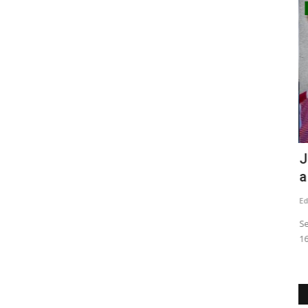
Policial
Pública
(VIDEO) Linares: incendio deja siete
J
personas damnificadas
a
Editora
Mayo 16, 2026
1346
Ed
esta
Entre los afectados está el reconocido docente y ex director
Se
de la Biblioteca Pública...
16