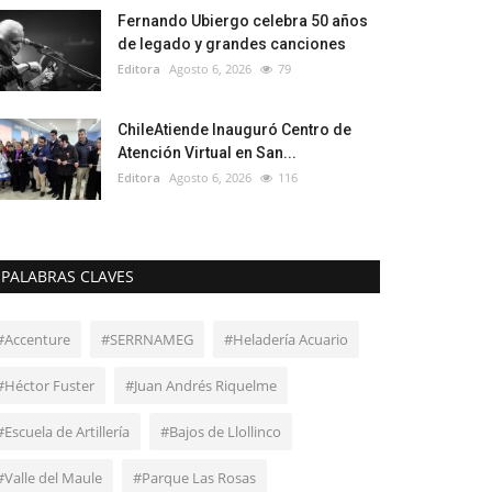
Fernando Ubiergo celebra 50 años
de legado y grandes canciones
Editora
Agosto 6, 2026
79
ChileAtiende Inauguró Centro de
Atención Virtual en San...
Editora
Agosto 6, 2026
116
PALABRAS CLAVES
#Accenture
#SERRNAMEG
#Heladería Acuario
#Héctor Fuster
#Juan Andrés Riquelme
#Escuela de Artillería
#Bajos de Llollinco
#Valle del Maule
#Parque Las Rosas