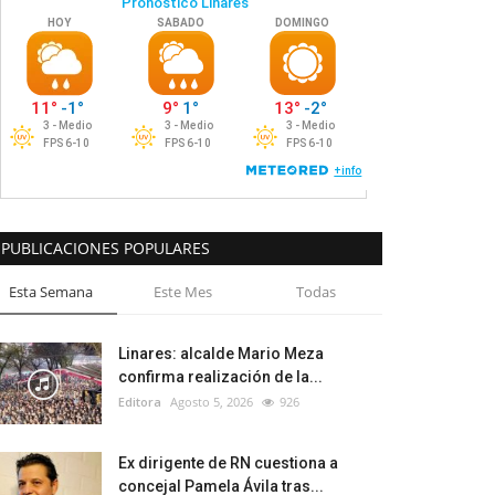
PUBLICACIONES POPULARES
Esta Semana
Este Mes
Todas
Linares: alcalde Mario Meza
confirma realización de la...
Editora
Agosto 5, 2026
926
Ex dirigente de RN cuestiona a
concejal Pamela Ávila tras...