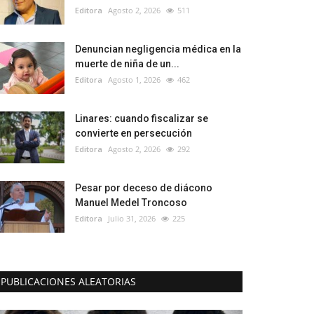
Editora
Agosto 2, 2026
511
Denuncian negligencia médica en la
muerte de niña de un...
Editora
Agosto 1, 2026
462
Linares: cuando fiscalizar se
convierte en persecución
Editora
Agosto 2, 2026
292
Pesar por deceso de diácono
Manuel Medel Troncoso
Editora
Julio 31, 2026
225
PUBLICACIONES ALEATORIAS