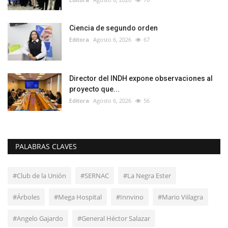
Ciencia de segundo orden
Editora
Agosto 6, 2026
67
Director del INDH expone observaciones al
proyecto que...
Editora
Agosto 6, 2026
56
PALABRAS CLAVES
#Club de la Unión
#SERNAC
#La Negra Ester
#Árboles
#Mega Hospital
#Innvino
#Mario Viilagra
#Angelo Gajardo
#General Héctor Salazar