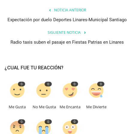
NOTICIA ANTERIOR
Expectación por duelo Deportes Linares-Municipal Santiago
SIGUIENTE NOTICIA
Radio taxis suben el pasaje en Fiestas Patrias en Linares
¿CUAL FUE TU REACCIÓN?
0
0
0
0
Me Gusta
No Me Gusta
Me Encanta
Me Divierte
0
0
0