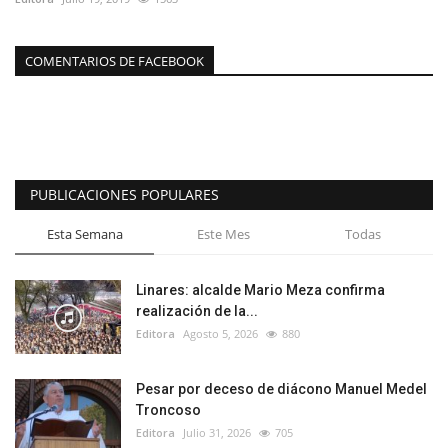
COMENTARIOS DE FACEBOOK
PUBLICACIONES POPULARES
Esta Semana
Este Mes
Todas
Linares: alcalde Mario Meza confirma
realización de la...
Editora
Agosto 5, 2026
880
Pesar por deceso de diácono Manuel Medel
Troncoso
Editora
Julio 31, 2026
705