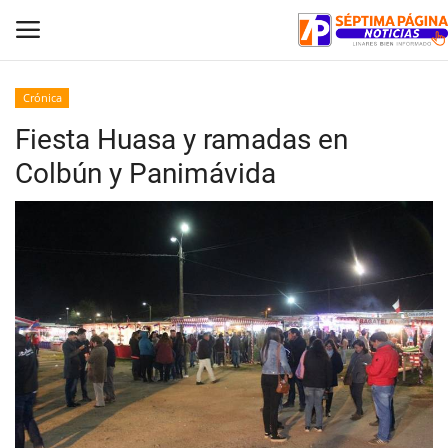
Crónica
Fiesta Huasa y ramadas en
Inicio
Colbún y Panimávida
Crónica
Policial
Tribunales
Deporte
Política
Espectáculos