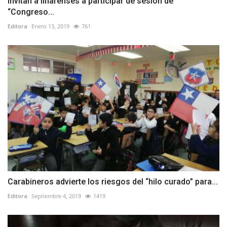
Invitan a linarenses a participar de sesión de
“Congreso...
Editora
Enero 13, 2019
761
Carabineros advierte los riesgos del “hilo curado” para...
Editora
Septiembre 4, 2019
1419