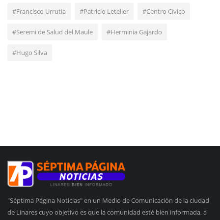
#Francisco Urrutia
#Patricio Letelier
#Centro Cívico
#Seremi de Salud del Maule
#Herminia Gajardo
#Hugo Silva
"Séptima Página Noticias" en un Medio de Comunicación de la ciudad
de Linares cuyo objetivo es que la comunidad esté bien informada, a