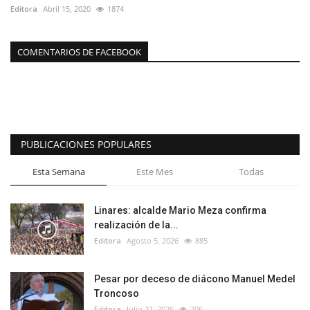
Editora
Abril 15, 2020
1874
COMENTARIOS DE FACEBOOK
PUBLICACIONES POPULARES
Esta Semana
Este Mes
Todas
Linares: alcalde Mario Meza confirma
realización de la...
Editora
Agosto 5, 2026
885
Pesar por deceso de diácono Manuel Medel
Troncoso
Editora
Julio 31, 2026
706