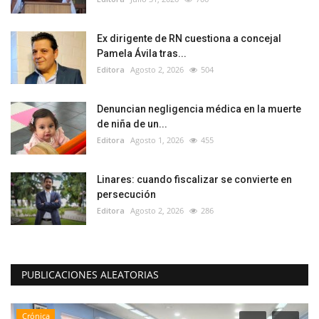
Ex dirigente de RN cuestiona a concejal
Pamela Ávila tras...
Editora
Agosto 2, 2026
504
Denuncian negligencia médica en la muerte
de niña de un...
Editora
Agosto 1, 2026
455
Linares: cuando fiscalizar se convierte en
persecución
Editora
Agosto 2, 2026
286
PUBLICACIONES ALEATORIAS
Crónica