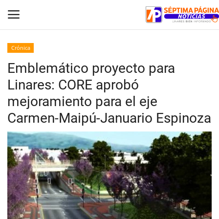
Crónica
Emblemático proyecto para
Inicio
Linares: CORE aprobó
Crónica
mejoramiento para el eje
Carmen-Maipú-Januario Espinoza
Policial
Tribunales
Deporte
Política
Espectáculos