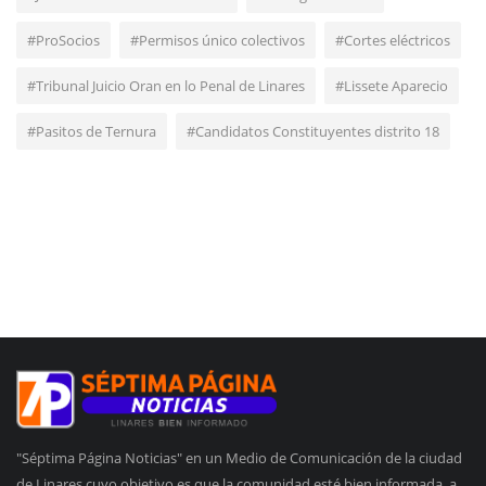
#ProSocios
#Permisos único colectivos
#Cortes eléctricos
#Tribunal Juicio Oran en lo Penal de Linares
#Lissete Aparecio
#Pasitos de Ternura
#Candidatos Constituyentes distrito 18
"Séptima Página Noticias" en un Medio de Comunicación de la ciudad
de Linares cuyo objetivo es que la comunidad esté bien informada, a