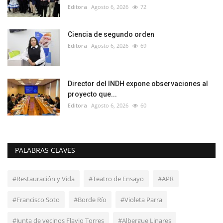
Editora
Agosto 6, 2026
72
Ciencia de segundo orden
Editora
Agosto 6, 2026
69
Director del INDH expone observaciones al
proyecto que...
Editora
Agosto 6, 2026
60
PALABRAS CLAVES
#Restauración y Vida
#Teatro de Ensayo
#APR
#Francisco Soto
#Borde Río
#Violeta Parra
#Junta de vecinos Flavio Torres
#Albergue Linares