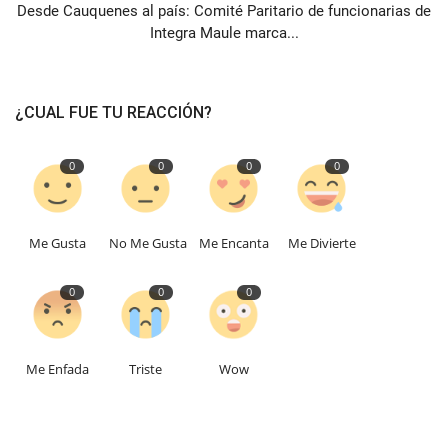
Desde Cauquenes al país: Comité Paritario de funcionarias de
Integra Maule marca...
¿CUAL FUE TU REACCIÓN?
0
0
0
0
Me Gusta
No Me Gusta
Me Encanta
Me Divierte
0
0
0
Me Enfada
Triste
Wow