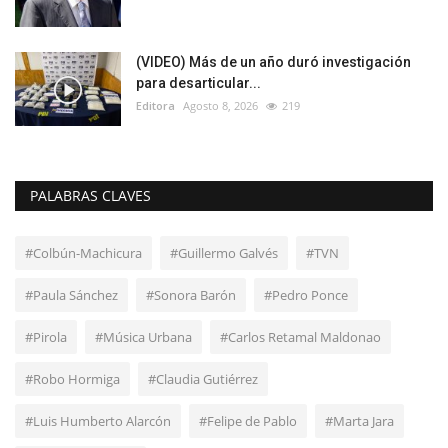
(VIDEO) Más de un año duró investigación
para desarticular...
Editora
Agosto 8, 2026
219
PALABRAS CLAVES
#Colbún-Machicura
#Guillermo Galvés
#TVN
#Paula Sánchez
#Sonora Barón
#Pedro Ponce
#Pirola
#Música Urbana
#Carlos Retamal Maldonao
#Robo Hormiga
#Claudia Gutiérrez
#Luis Humberto Alarcón
#Felipe de Pablo
#Marta Jara