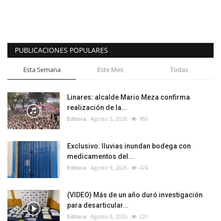
PUBLICACIONES POPULARES
Esta Semana
Este Mes
Todas
Linares: alcalde Mario Meza confirma
realización de la...
Editora
Agosto 5, 2026
960
Exclusivo: lluvias inundan bodega con
medicamentos del...
Editora
Agosto 9, 2026
424
(VIDEO) Más de un año duró investigación
para desarticular...
Editora
Agosto 8, 2026
221