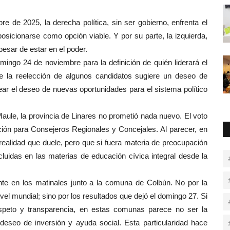
e de 2025, la derecha política, sin ser gobierno, enfrenta el
osicionarse como opción viable. Y por su parte, la izquierda,
pesar de estar en el poder.
mingo 24 de noviembre para la definición de quién liderará el
e la reelección de algunos candidatos sugiere un deseo de
ear el deseo de nuevas oportunidades para el sistema político
Maule, la provincia de Linares no prometió nada nuevo. El voto
ción para Consejeros Regionales y Concejales. Al parecer, en
realidad que duele, pero que si fuera materia de preocupación
ncluidas en las materias de educación cívica integral desde la
nte en los matinales junto a la comuna de Colbún. No por la
ivel mundial; sino por los resultados que dejó el domingo 27. Si
espeto y transparencia, en estas comunas parece no ser la
 deseo de inversión y ayuda social. Esta particularidad hace