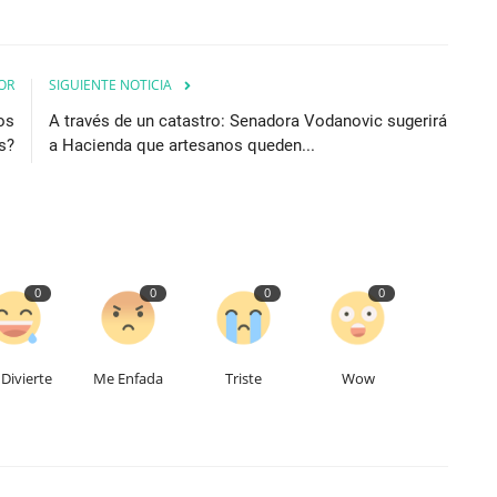
OR
SIGUIENTE NOTICIA
os
A través de un catastro: Senadora Vodanovic sugerirá
s?
a Hacienda que artesanos queden...
0
0
0
0
Divierte
Me Enfada
Triste
Wow