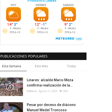
PUBLICACIONES POPULARES
Esta Semana
Este Mes
Todas
Linares: alcalde Mario Meza
confirma realización de la...
Editora
Agosto 5, 2026
864
Pesar por deceso de diácono
Manuel Medel Troncoso