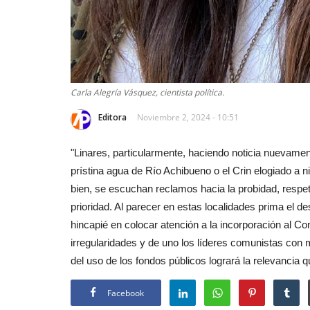
Tribunales
Carla Alegría Vásquez, cientista política.
Editora
Noviembre 2, 2024 - 10:51
"Linares, particularmente, haciendo noticia nuevamen
(VIDEO) Prisión preventiva par
prístina agua de Río Achibueno o el Crin elogiado a n
imputados por crimen...
bien, se escuchan reclamos hacia la probidad, respe
Editora
Mayo 18, 2026
524
prioridad. Al parecer en estas localidades prima el d
hincapié en colocar atención a la incorporación al C
Los hechos ocurrieron en abril del año pasado en
pública
irregularidades y de uno los líderes comunistas con m
del uso de los fondos públicos logrará la relevancia qu
Facebook