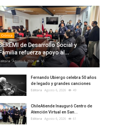
Crónica
SEREMI de Desarrollo Social y
Familia refuerza apoyo al...
Editora
Agosto 6, 2026
56
Fernando Ubiergo celebra 50 años
de legado y grandes canciones
Editora
Agosto 6, 2026
49
ChileAtiende Inauguró Centro de
Atención Virtual en San...
Editora
Agosto 6, 2026
61