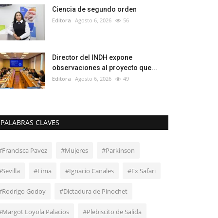
Ciencia de segundo orden
Editora
Agosto 6, 2026
56
Director del INDH expone
observaciones al proyecto que...
Editora
Agosto 6, 2026
49
PALABRAS CLAVES
#Francisca Pavez
#Mujeres
#Parkinson
#Sevilla
#Lima
#Ignacio Canales
#Ex Safari
#Rodrigo Godoy
#Dictadura de Pinochet
#Margot Loyola Palacios
#Plebiscito de Salida