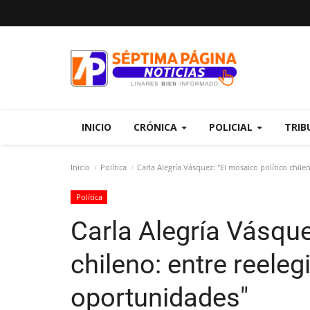
INICIO
CRÓNICA
POLICIAL
TRIB
Inicio
Política
Carla Alegría Vásquez: "El mosaico político chil
Política
Carla Alegría Vásque
chileno: entre reele
oportunidades"