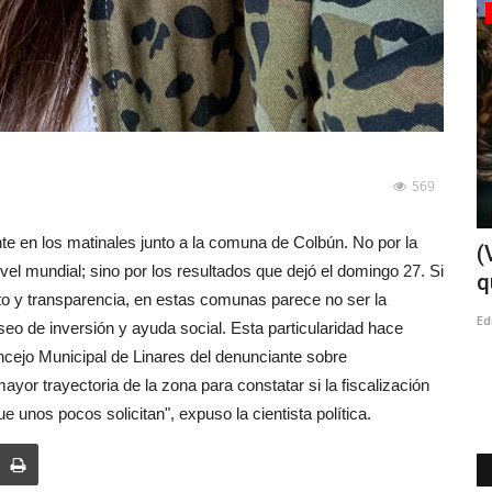
Espectáculos
569
te en los matinales junto a la comuna de Colbún. No por la
a dos
Con miles de asistentes disfrutando
(
ivel mundial; sino por los resultados que dejó el domingo 27. Si
comenzó la XVI Fiesta...
q
to y transparencia, en estas comunas parece no ser la
Editora
Agosto 1, 2026
198
Ed
eseo de inversión y ayuda social. Esta particularidad hace
oncejo Municipal de Linares del denunciante sobre
 la vía
Por decimosexto año, Talca se convierte en el epicentro de la
fiesta de inverno...
ayor trayectoria de la zona para constatar si la fiscalización
e unos pocos solicitan", expuso la cientista política.