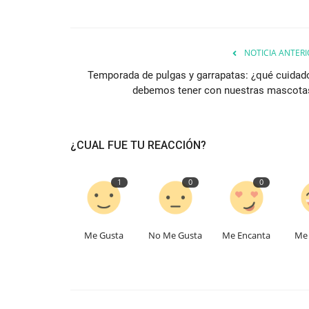
NOTICIA ANTERI
Temporada de pulgas y garrapatas: ¿qué cuidad
debemos tener con nuestras mascota
¿CUAL FUE TU REACCIÓN?
1
0
0
Me Gusta
No Me Gusta
Me Encanta
Me 