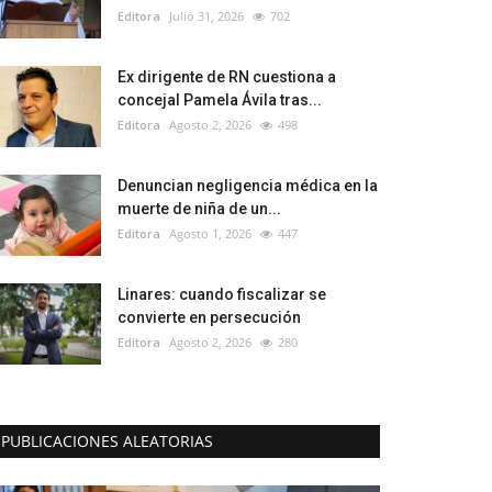
Editora
Julio 31, 2026
702
Ex dirigente de RN cuestiona a
concejal Pamela Ávila tras...
Editora
Agosto 2, 2026
498
Denuncian negligencia médica en la
muerte de niña de un...
Editora
Agosto 1, 2026
447
Linares: cuando fiscalizar se
convierte en persecución
Editora
Agosto 2, 2026
280
PUBLICACIONES ALEATORIAS