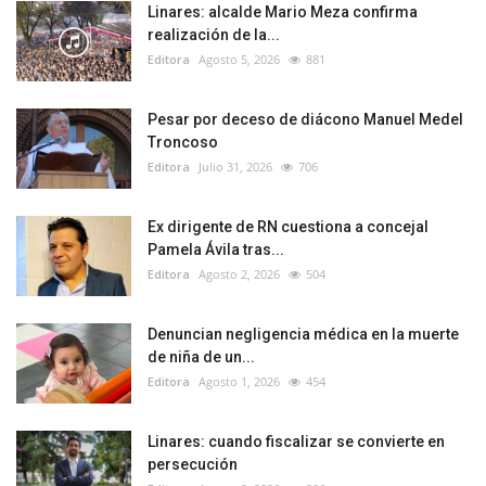
Linares: alcalde Mario Meza confirma
realización de la...
Editora
Agosto 5, 2026
881
Pesar por deceso de diácono Manuel Medel
Troncoso
Editora
Julio 31, 2026
706
Ex dirigente de RN cuestiona a concejal
Pamela Ávila tras...
Editora
Agosto 2, 2026
504
Denuncian negligencia médica en la muerte
de niña de un...
Editora
Agosto 1, 2026
454
Linares: cuando fiscalizar se convierte en
persecución