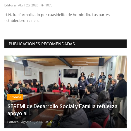
Editora
Abril 20, 2026
1073
Ed
H.N. fue formalizado por cuasidelito de homicidio. Las partes
Pe
establecieron cinco...
int
PUBLICACIONES RECOMENDADAS
Crónica
SEREMI de Desarrollo Social y Familia refuerza
apoyo al...
Editora
Agosto 6, 2026
68