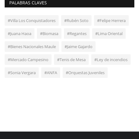
PALABRAS CLAVES
#Villa Los Conquistadores
#Rubén Soto
#Felipe Herrera
#Juana Haoa
#Biomasa
#Regantes
#Lima Oriental
#Bienes Nacionales Maule
#Jaime Gajardo
#Mercado Campesino
#Tenis de Mesa
#Ley de incendios
#Sonia Vergara
#ANFA
#Orquestas Juveniles