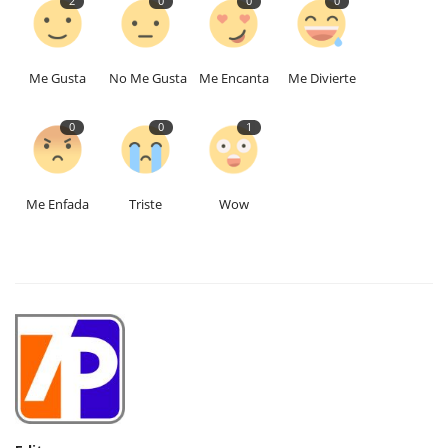
2
0
0
0
Me Gusta
No Me Gusta
Me Encanta
Me Divierte
0
0
1
Me Enfada
Triste
Wow