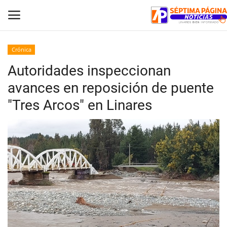
Crónica
Autoridades inspeccionan
Inicio
avances en reposición de puente
Crónica
"Tres Arcos" en Linares
Policial
Tribunales
Deporte
Política
Espectáculos