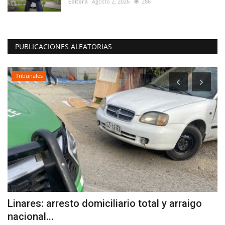
Editora
Agosto 2, 2026
286
PUBLICACIONES ALEATORIAS
Tribunales
ta
Linares: arresto domiciliario total y arraigo
O
nacional...
d