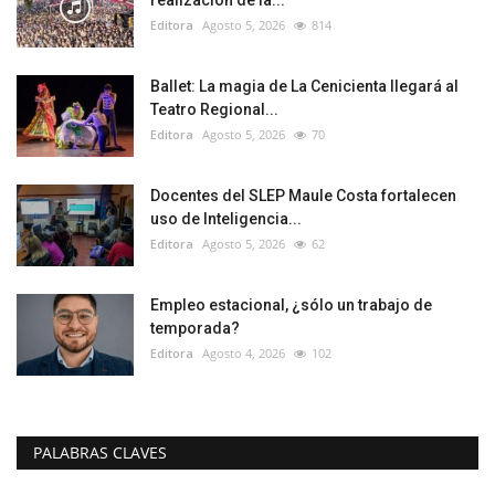
realización de la...
Editora
Agosto 5, 2026
814
Ballet: La magia de La Cenicienta llegará al
Teatro Regional...
Editora
Agosto 5, 2026
70
Docentes del SLEP Maule Costa fortalecen
uso de Inteligencia...
Editora
Agosto 5, 2026
62
Empleo estacional, ¿sólo un trabajo de
temporada?
Editora
Agosto 4, 2026
102
PALABRAS CLAVES