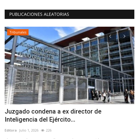
PUBLICACIONES ALEATORIAS
Tribunales
Juzgado condena a ex director de
¿
Inteligencia del Ejército...
d
Editora
Julio 1, 2026
226
Ed