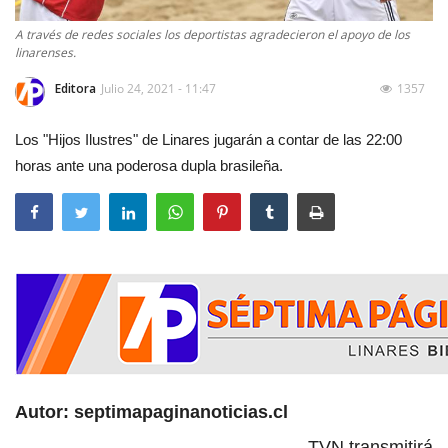
A través de redes sociales los deportistas agradecieron el apoyo de los
linarenses.
Editora
Julio 24, 2021 - 11:47
1357
Los "Hijos Ilustres" de Linares jugarán a contar de las 22:00
horas ante una poderosa dupla brasileña.
Autor: septimapaginanoticias.cl
TVN transmitirá