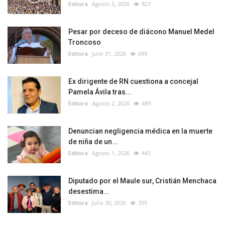
Editora
Agosto 5, 2026
823
Pesar por deceso de diácono Manuel Medel
Troncoso
Editora
Julio 31, 2026
699
Ex dirigente de RN cuestiona a concejal
Pamela Ávila tras...
Editora
Agosto 2, 2026
489
Denuncian negligencia médica en la muerte
de niña de un...
Editora
Agosto 1, 2026
443
Diputado por el Maule sur, Cristián Menchaca
desestima...
Editora
Julio 30, 2026
355