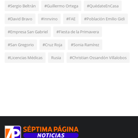
#Sergio Beltrán
#Guillermo Ortega
#QuédateEnCasa
#David Bravo
#Innvino
#FAE
#Población Emilio Gidi
#Empresa San Gabriel
#Fiesta de la Primavera
#San Gregorio
#Cruz Roja
#Sonia Ramírez
#Licencias Médicas
Rusia
#Christian Ossandón Villalobos