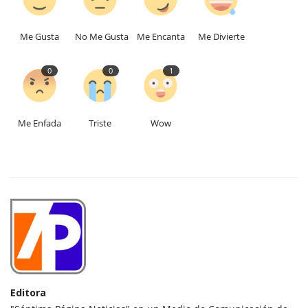
Me Gusta
No Me Gusta
Me Encanta
Me Divierte
0
0
1
Me Enfada
Triste
Wow
Editora