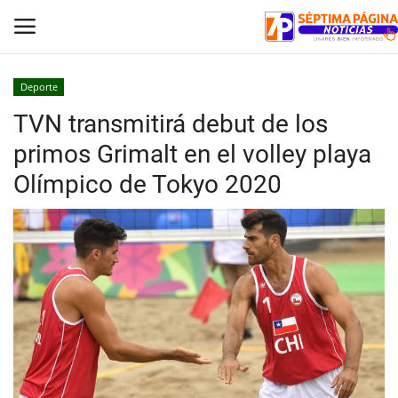
Deporte
TVN transmitirá debut de los
Inicio
primos Grimalt en el volley playa
Crónica
Olímpico de Tokyo 2020
Policial
Tribunales
Deporte
Política
Espectáculos