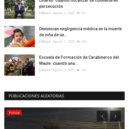
Linares: cuando fiscalizar se convierte en
persecución
Editora
Agosto 2, 2026
301
Denuncian negligencia médica en la muerte
de niña de un...
Editora
Agosto 1, 2026
242
Escuela de Formación de Carabineros del
Maule: cuando una...
Editora
Agosto 3, 2026
191
PUBLICACIONES ALEATORIAS
Policial