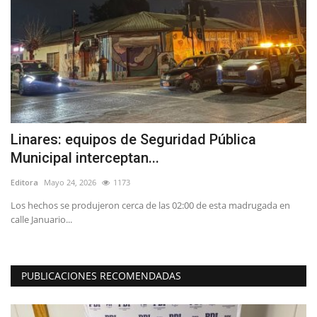
Linares: equipos de Seguridad Pública
D
Municipal interceptan...
R
Editora
Mayo 24, 2026
1173
Ed
al
Los hechos se produjeron cerca de las 02:00 de esta madrugada en
calle Januario...
PUBLICACIONES RECOMENDADAS