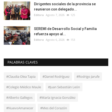
Dirigentes sociales de la provincia se
reunieron con delegado...
Editora
Agosto 7, 2026
125
SEREMI de Desarrollo Social y Familia
refuerza apoyo al...
Editora
Agosto 6, 2026
153
PALABRAS CLAVES
#Claudia Olea Tapia
#Daniel Rodríguez
#Rodrigo Jarufe
#Colegio Médico Maule
#Juan Sebastián León
#Alberto Gallegos
#María Ignacia González
#NuevoAmanecer
#Mes del Corazón