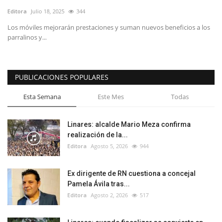
Editora
Julio 18, 2025
344
Los móviles mejorarán prestaciones y suman nuevos beneficios a los
parralinos y...
PUBLICACIONES POPULARES
Esta Semana
Este Mes
Todas
Linares: alcalde Mario Meza confirma
realización de la...
Editora
Agosto 5, 2026
944
Ex dirigente de RN cuestiona a concejal
Pamela Ávila tras...
Editora
Agosto 2, 2026
517