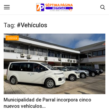
Tag:
#Vehículos
Inicio
Crónica
Crónica
Policial
Tribunales
Deporte
Política
Municipalidad de Parral incorpora cinco
nuevos vehículos...
Espectáculos