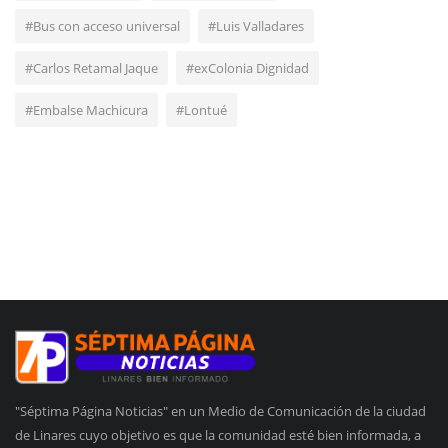
#Bus con acceso universal
#Luis Valladares
#Carlos Retamal Jaque
#exColonia Dignidad
#Embalse Machicura
#Lontué
"Séptima Página Noticias" en un Medio de Comunicación de la ciudad
de Linares cuyo objetivo es que la comunidad esté bien informada, a