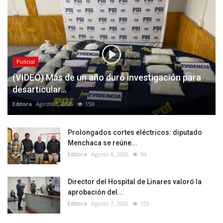
Policial
(VIDEO) Más de un año duró investigación para
desarticular...
Editora
Agosto 8, 2026
159
Prolongados cortes eléctricos: diputado
Menchaca se reúne...
Editora
Agosto 8, 2026
84
Director del Hospital de Linares valoró la
aprobación del...
Editora
Agosto 7, 2026
155