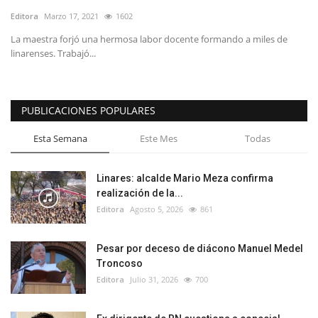
Editora
Marzo 17, 2021
1602
La maestra forjó una hermosa labor docente formando a miles de
linarenses. Trabajó...
PUBLICACIONES POPULARES
Esta Semana
Este Mes
Todas
Linares: alcalde Mario Meza confirma
realización de la...
Editora
Agosto 5, 2026
861
Pesar por deceso de diácono Manuel Medel
Troncoso
Editora
Julio 31, 2026
700