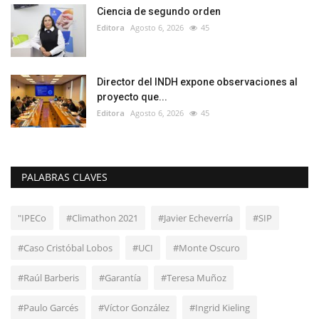
Ciencia de segundo orden
Editora
Agosto 6, 2026
45
Director del INDH expone observaciones al
proyecto que...
Editora
Agosto 6, 2026
45
PALABRAS CLAVES
"IPECo
#Climathon 2021
#Javier Echeverría
#SIP
#Caso Cristóbal Lobos
#UCI
#Monte Oscuro
#Raúl Barberis
#Garantía
#Teresa Muñoz
#Paulo Garcés
#Víctor González
#Ingrid Kieling