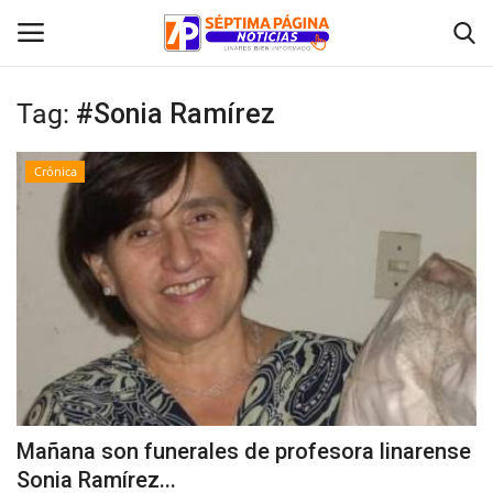
Tag:
#Sonia Ramírez
Inicio
Crónica
Crónica
Policial
Tribunales
Deporte
Política
Mañana son funerales de profesora linarense
Sonia Ramírez...
Espectáculos