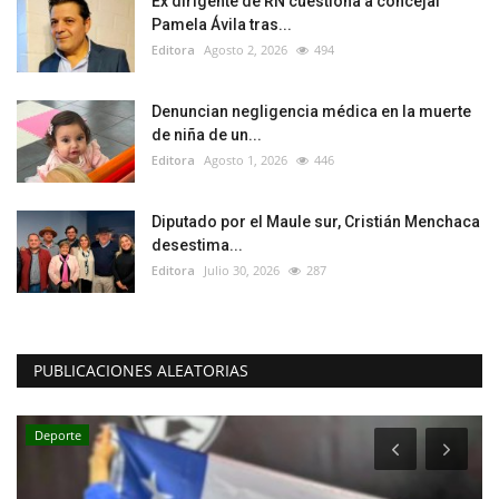
Ex dirigente de RN cuestiona a concejal
Pamela Ávila tras...
Editora
Agosto 2, 2026
494
Denuncian negligencia médica en la muerte
de niña de un...
Editora
Agosto 1, 2026
446
Diputado por el Maule sur, Cristián Menchaca
desestima...
Editora
Julio 30, 2026
287
PUBLICACIONES ALEATORIAS
Deporte