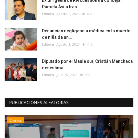
Ex dirigente de RN cuestiona a concejal
Pamela Ávila tras...
Editora
Agosto 2, 2026
492
Denuncian negligencia médica en la muerte
de niña de un...
Editora
Agosto 1, 2026
446
Diputado por el Maule sur, Cristián Menchaca
desestima...
Editora
Julio 30, 2026
356
PUBLICACIONES ALEATORIAS
Crónica