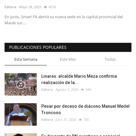
Editora
Mayo 28, 2025
4216
En junio, Smart Fit abrirá su nueva sede en la capital provincial del
Maule sur....
PUBLICACIONES POPULARES
Esta Semana
Este Mes
Todas
Linares: alcalde Mario Meza confirma
realización de la...
Editora
Agosto 5, 2026
844
Pesar por deceso de diácono Manuel Medel
Troncoso
Editora
Julio 31, 2026
700