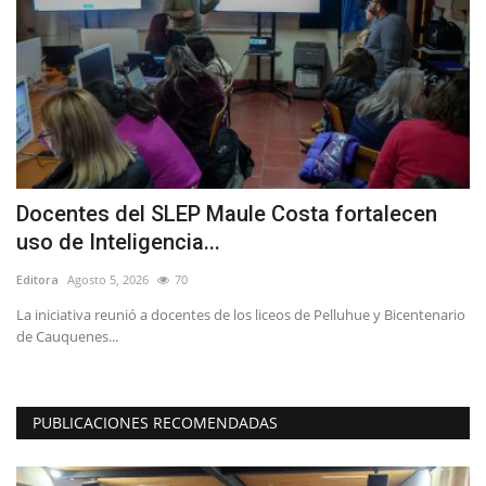
Docentes del SLEP Maule Costa fortalecen
D
uso de Inteligencia...
d
Editora
Agosto 5, 2026
70
Ed
La iniciativa reunió a docentes de los liceos de Pelluhue y Bicentenario
Re
de Cauquenes...
as
PUBLICACIONES RECOMENDADAS