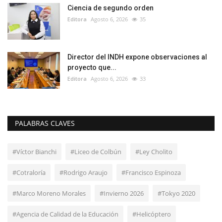
Ciencia de segundo orden
Editora
Agosto 6, 2026
35
Director del INDH expone observaciones al
proyecto que...
Editora
Agosto 6, 2026
33
PALABRAS CLAVES
#Víctor Bianchi
#Liceo de Colbún
#Ley Cholito
#Cotraloría
#Rodrigo Araujo
#Francisco Espinoza
#Marco Moreno Morales
#Invierno 2026
#Tokyo 2020
#Agencia de Calidad de la Educación
#Helicóptero