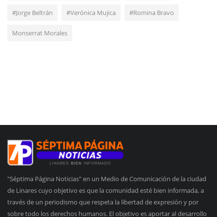
#Jorge Beltrán
#Verónica Mujica
#Romina Bravo
Monserrat Morales
"Séptima Página Noticias" en un Medio de Comunicación de la ciudad
de Linares cuyo objetivo es que la comunidad esté bien informada, a
través de un periodismo que respeta la libertad de expresión y por
sobre todo los derechos humanos. El objetivo es aportar al desarrollo