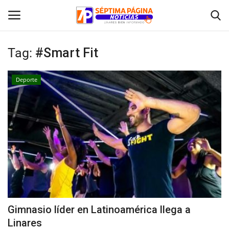
Tag:
#Smart Fit
Inicio
Deporte
Crónica
Policial
Tribunales
Deporte
Política
Gimnasio líder en Latinoamérica llega a
Linares
Espectáculos