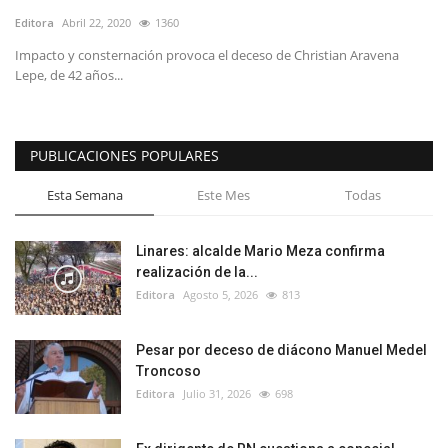
Editora
Abril 22, 2020
1360
Impacto y consternación provoca el deceso de Christian Aravena
Lepe, de 42 años...
PUBLICACIONES POPULARES
Esta Semana
Este Mes
Todas
Linares: alcalde Mario Meza confirma
realización de la...
Editora
Agosto 5, 2026
813
Pesar por deceso de diácono Manuel Medel
Troncoso
Editora
Julio 31, 2026
698