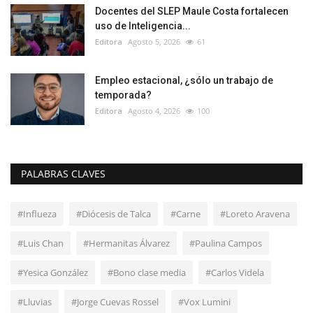
Docentes del SLEP Maule Costa fortalecen
uso de Inteligencia...
Editora
Agosto 5, 2026
61
Empleo estacional, ¿sólo un trabajo de
temporada?
Editora
Agosto 4, 2026
100
PALABRAS CLAVES
#Influeza
#Diócesis de Talca
#Carne
#Loreto Aravena
#Luis Chan
#Hermanitas Álvarez
#Paulina Campos
#Yesica González
#Bono clase media
#Carlos Videla
#Lluvias
#Jorge Cuevas Rossel
#Vox Lumini