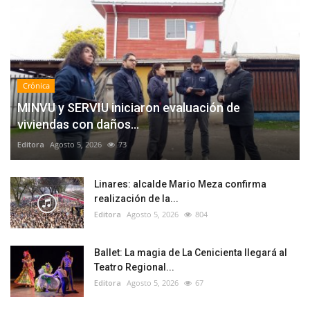
Crónica
MINVU y SERVIU iniciaron evaluación de
viviendas con daños...
Editora
Agosto 5, 2026
73
Linares: alcalde Mario Meza confirma
realización de la...
Editora
Agosto 5, 2026
804
Ballet: La magia de La Cenicienta llegará al
Teatro Regional...
Editora
Agosto 5, 2026
67