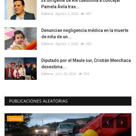
Ex dirigente de RN cuestiona a concejal
Pamela Ávila tras...
Editora
Agosto 2, 2026
487
Denuncian negligencia médica en la muerte
de niña de un...
Editora
Agosto 1, 2026
442
Diputado por el Maule sur, Cristián Menchaca
desestima...
Editora
Julio 30, 2026
354
PUBLICACIONES ALEATORIAS
Crónica