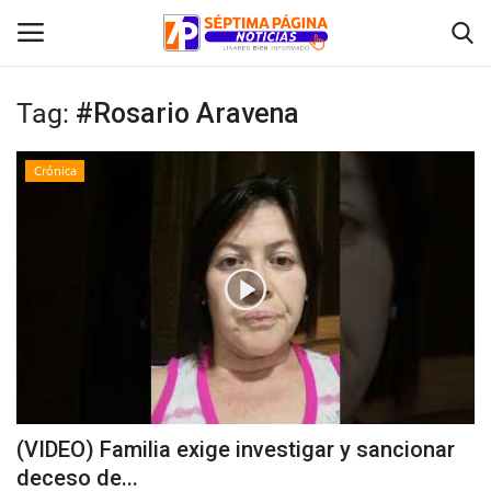
Tag:
#Rosario Aravena
Inicio
Crónica
Crónica
Policial
Tribunales
Deporte
Política
(VIDEO) Familia exige investigar y sancionar
deceso de...
Espectáculos