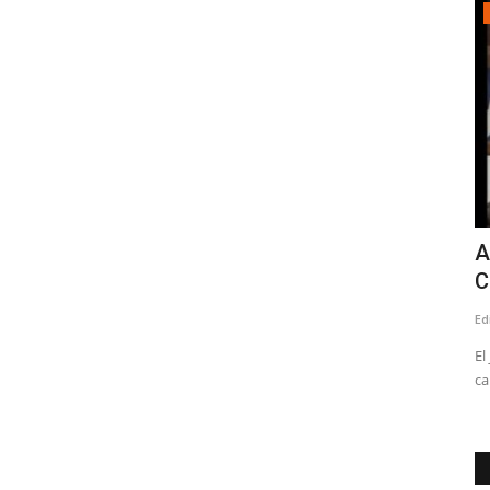
Política
tando
Linares: cuando fiscalizar se convierte
A
en persecución
C
Editora
Agosto 2, 2026
275
Ed
icentro de la
"Todos integran el mismo Concejo Municipal. Todos fueron
El
elegidos con el mismo mandato...
ca