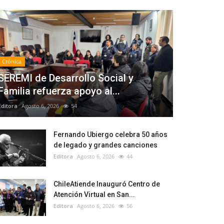
Crónica
SEREMI de Desarrollo Social y
Familia refuerza apoyo al...
Editora
Agosto 6, 2026
54
Fernando Ubiergo celebra 50 años
de legado y grandes canciones
Editora
Agosto 6, 2026
44
ChileAtiende Inauguró Centro de
Atención Virtual en San...
Editora
Agosto 6, 2026
56