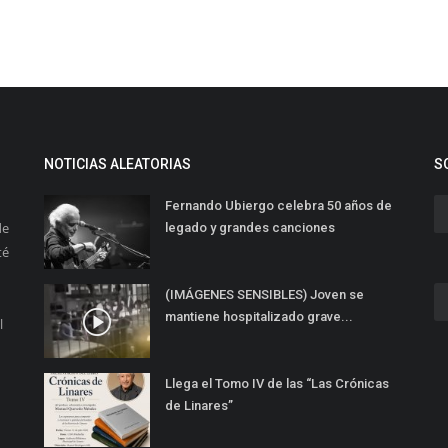
NOTICIAS ALEATORIAS
S
Fernando Ubiergo celebra 50 años de
de
legado y grandes canciones
té
(IMÁGENES SENSIBLES) Joven se
mantiene hospitalizado grave...
l
Llega el Tomo IV de las “Las Crónicas
de Linares”