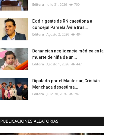
Editora
Julio 31, 2026
700
Ex dirigente de RN cuestiona a
concejal Pamela Ávila tras...
Editora
Agosto 2, 2026
494
Denuncian negligencia médica en la
muerte de niña de un...
Editora
Agosto 1, 2026
447
Diputado por el Maule sur, Cristián
Menchaca desestima...
Editora
Julio 30, 2026
287
PUBLICACIONES ALEATORIAS