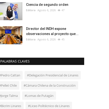
Ciencia de segundo orden
Editora
Agosto 6, 2026
47
Director del INDH expone
observaciones al proyecto que...
Editora
Agosto 6, 2026
45
PALABRAS CLAVES
#Pedro Cattan
#Delegación Presidencial de Linares
#Pellet Chile
#Cámara Chilena de la Construcción
#Jorge Talma
#Lomas de Putagán
#Bicrim Linares
#Liceo Politécnico de Linares