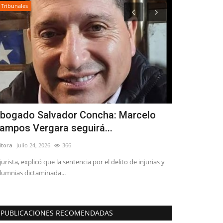
Tribunales
Deporte
bogado Salvador Concha: Marcelo
Joven linar
ampos Vergara seguirá...
Internation
itora
Julio 24, 2026
366
Editora
Enero 28, 
 jurista, explicó que la sentencia por el delito de injurias y
Katia Fuentes Orr
lumnias dictaminada...
Actualmente, la ex
PUBLICACIONES RECOMENDADAS