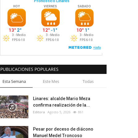
PUBLICACIONES POPULARES
Esta Semana
Este Mes
Todas
Linares: alcalde Mario Meza
confirma realización de la...
Editora
Agosto 5, 2026
861
Pesar por deceso de diácono
Manuel Medel Troncoso