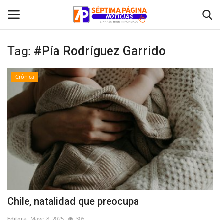
Tag:
#Pía Rodríguez Garrido
Inicio
Crónica
Crónica
Policial
Tribunales
Deporte
Política
Chile, natalidad que preocupa
Espectáculos
Editora
Mayo 8, 2025
306