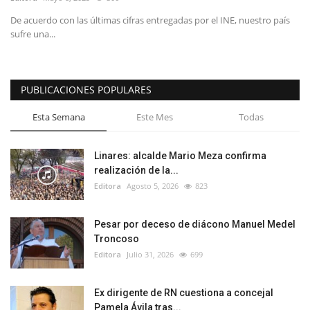
De acuerdo con las últimas cifras entregadas por el INE, nuestro país
sufre una...
PUBLICACIONES POPULARES
Esta Semana
Este Mes
Todas
Linares: alcalde Mario Meza confirma
realización de la...
Editora
Agosto 5, 2026
823
Pesar por deceso de diácono Manuel Medel
Troncoso
Editora
Julio 31, 2026
699
Ex dirigente de RN cuestiona a concejal
Pamela Ávila tras...