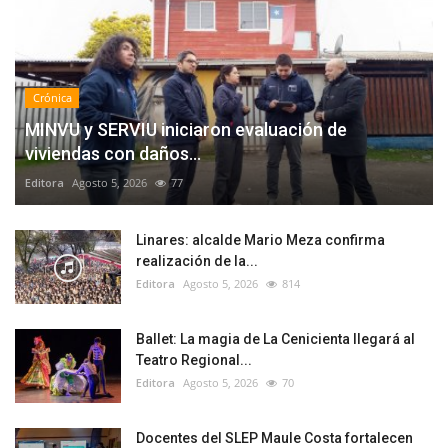
Crónica
MINVU y SERVIU iniciaron evaluación de
viviendas con daños...
Editora
Agosto 5, 2026
77
Linares: alcalde Mario Meza confirma
realización de la...
Editora
Agosto 5, 2026
814
Ballet: La magia de La Cenicienta llegará al
Teatro Regional...
Editora
Agosto 5, 2026
70
Docentes del SLEP Maule Costa fortalecen