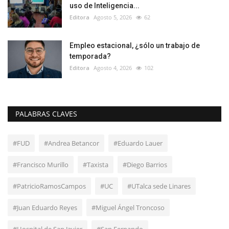
uso de Inteligencia...
Editora
Agosto 5, 2026
62
Empleo estacional, ¿sólo un trabajo de
temporada?
Editora
Agosto 4, 2026
102
PALABRAS CLAVES
#FUD
#Andrea Betancor
#Eduardo Lauer
#Francisco Murillo
#Taxista
#Diego Barrios
#PatricioRamosCampos
#UC
#UTalca sede Linares
#Juan Eduardo Reyes
#Miguel Ángel Troncoso
#Hospital de San Javier
#San Fernando