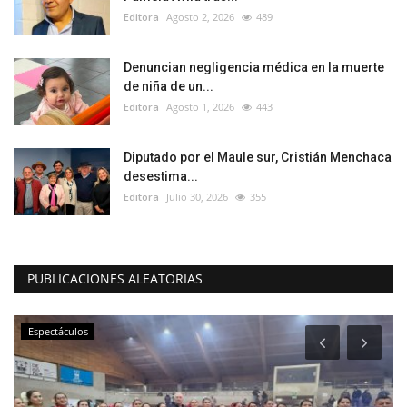
Editora
Agosto 2, 2026
489
Denuncian negligencia médica en la muerte
de niña de un...
Editora
Agosto 1, 2026
443
Diputado por el Maule sur, Cristián Menchaca
desestima...
Editora
Julio 30, 2026
355
PUBLICACIONES ALEATORIAS
Espectáculos