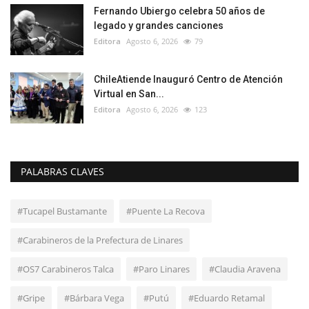
Fernando Ubiergo celebra 50 años de
legado y grandes canciones
Editora
Agosto 6, 2026
79
ChileAtiende Inauguró Centro de Atención
Virtual en San...
Editora
Agosto 6, 2026
123
PALABRAS CLAVES
#Tucapel Bustamante
#Puente La Recova
#Carabineros de la Prefectura de Linares
#OS7 Carabineros Talca
#Paro Linares
#Claudia Aravena
#Gripe
#Bárbara Vega
#Putú
#Eduardo Retamal