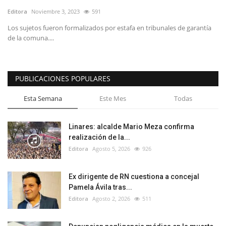
Editora
Noviembre 3, 2023
591
Los sujetos fueron formalizados por estafa en tribunales de garantía
de la comuna....
PUBLICACIONES POPULARES
Esta Semana
Este Mes
Todas
Linares: alcalde Mario Meza confirma
realización de la...
Editora
Agosto 5, 2026
926
Ex dirigente de RN cuestiona a concejal
Pamela Ávila tras...
Editora
Agosto 2, 2026
511