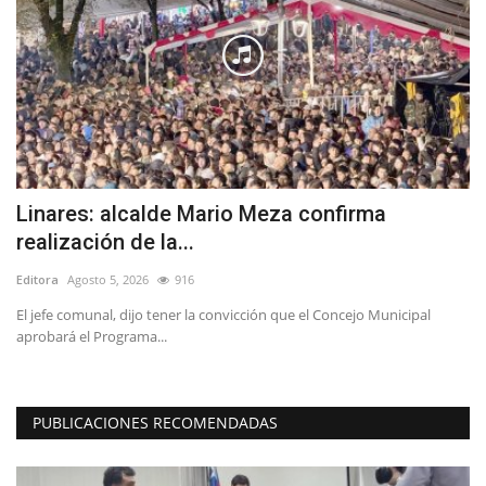
r
Linares: alcalde Mario Meza confirma
R
realización de la...
s
Editora
Agosto 5, 2026
916
Ed
a
El jefe comunal, dijo tener la convicción que el Concejo Municipal
El
aprobará el Programa...
Co
PUBLICACIONES RECOMENDADAS