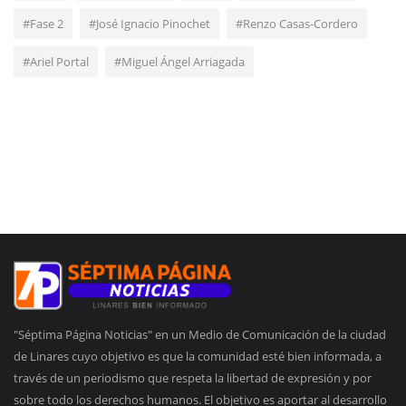
#Fase 2
#José Ignacio Pinochet
#Renzo Casas-Cordero
#Ariel Portal
#Miguel Ángel Arriagada
"Séptima Página Noticias" en un Medio de Comunicación de la ciudad
de Linares cuyo objetivo es que la comunidad esté bien informada, a
través de un periodismo que respeta la libertad de expresión y por
sobre todo los derechos humanos. El objetivo es aportar al desarrollo