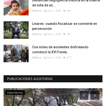
Denuncian negligencia médica en la muerte
de niña de un...
Editora
Agosto 1, 2026
463
Linares: cuando fiscalizar se convierte en
persecución
Editora
Agosto 2, 2026
292
Con miles de asistentes disfrutando
comenzó la XVI Fiesta...
Editora
Agosto 1, 2026
217
PUBLICACIONES ALEATORIAS
Espectáculos