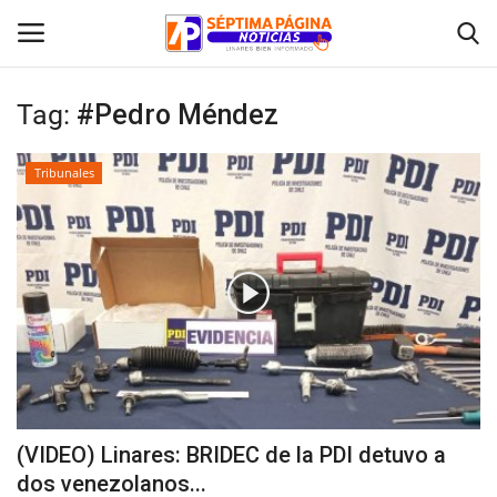
Tag:
#Pedro Méndez
Inicio
Tribunales
Crónica
Policial
Tribunales
Deporte
Política
(VIDEO) Linares: BRIDEC de la PDI detuvo a
dos venezolanos...
Espectáculos