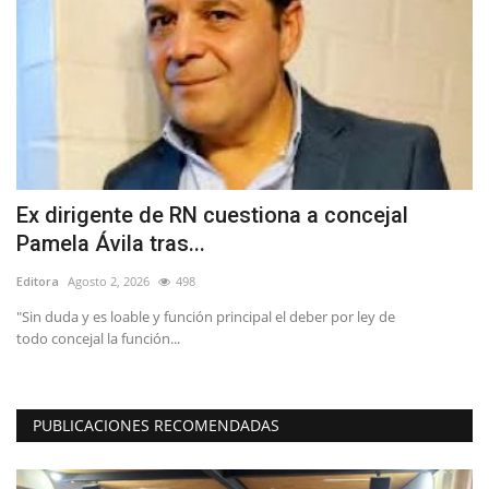
Ex dirigente de RN cuestiona a concejal
B
Pamela Ávila tras...
B
Editora
Agosto 2, 2026
498
Ed
"Sin duda y es loable y función principal el deber por ley de
La
todo concejal la función...
es
PUBLICACIONES RECOMENDADAS