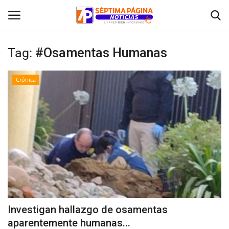
Tag:
#Osamentas Humanas
Inicio
Crónica
Crónica
Policial
Tribunales
Deporte
Política
Investigan hallazgo de osamentas
aparentemente humanas...
Espectáculos