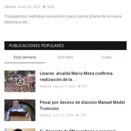
Editora
Enero 22, 2022
5028
Trabajadores realizaban excavación para colocar pilares de la nueva
biblioteca del...
PUBLICACIONES POPULARES
Esta Semana
Este Mes
Todas
Linares: alcalde Mario Meza confirma
realización de la...
Editora
Agosto 5, 2026
897
Pesar por deceso de diácono Manuel Medel
Troncoso
Editora
Julio 31, 2026
708