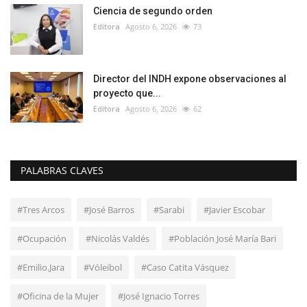
Ciencia de segundo orden
Editora
Agosto 6, 2026
73
Director del INDH expone observaciones al
proyecto que...
Editora
Agosto 6, 2026
62
PALABRAS CLAVES
#Tres Arcos
#José Barros
#Sarabi
#Javier Escobar
#Ocupación
#Nicolás Valdés
#Población José María Bari
#Emilio.Jara
#Vóleibol
#Caso Catita Vásquez
#Oficina de la Mujer
#José Ignacio Torres