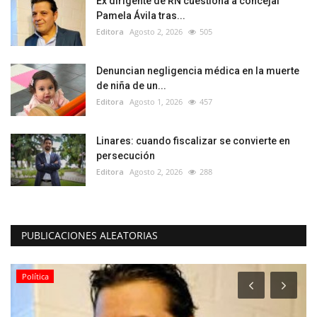
Ex dirigente de RN cuestiona a concejal
Pamela Ávila tras...
Editora
Agosto 2, 2026
505
Denuncian negligencia médica en la muerte
de niña de un...
Editora
Agosto 1, 2026
457
Linares: cuando fiscalizar se convierte en
persecución
Editora
Agosto 2, 2026
288
PUBLICACIONES ALEATORIAS
Política