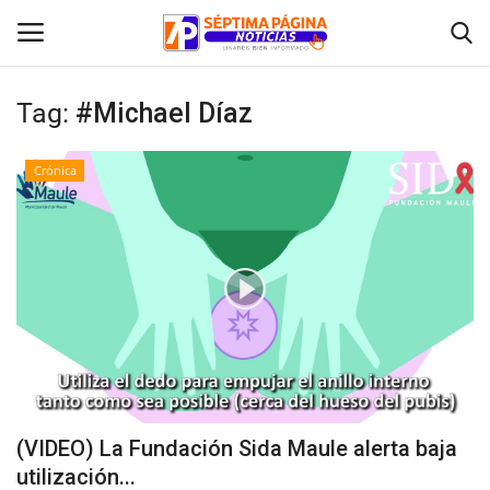
Tag:
#Michael Díaz
Inicio
Crónica
Crónica
Policial
Tribunales
Deporte
Política
(VIDEO) La Fundación Sida Maule alerta baja
utilización...
Espectáculos