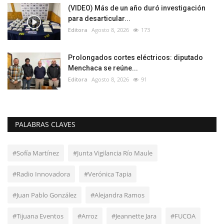
(VIDEO) Más de un año duró investigación
para desarticular...
Editora
Agosto 8, 2026
173
Prolongados cortes eléctricos: diputado
Menchaca se reúne...
Editora
Agosto 8, 2026
91
PALABRAS CLAVES
#Sofía Martínez
#Junta Vigilancia Río Maule
#Radio Innovadora
#Verónica Tapia
#Juan Pablo González
#Alejandra Ramos
#Tijuana Eventos
#Arroz
#Jeannette Jara
#FUCOA