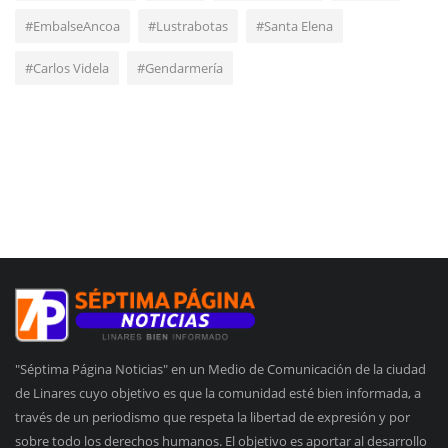
#EmbalseAncoa
#Lustrabotas
#Santa Elena
#Carlos Videla
#Gendarmería
"Séptima Página Noticias" en un Medio de Comunicación de la ciudad
de Linares cuyo objetivo es que la comunidad esté bien informada, a
través de un periodismo que respeta la libertad de expresión y por
sobre todo los derechos humanos. El objetivo es aportar al desarrollo