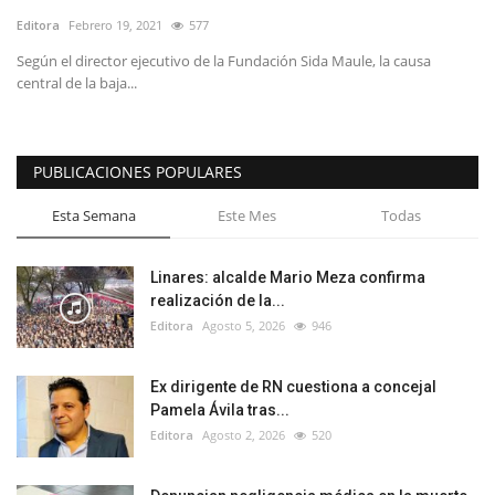
Editora
Febrero 19, 2021
577
Según el director ejecutivo de la Fundación Sida Maule, la causa
central de la baja...
PUBLICACIONES POPULARES
Esta Semana
Este Mes
Todas
Linares: alcalde Mario Meza confirma
realización de la...
Editora
Agosto 5, 2026
946
Ex dirigente de RN cuestiona a concejal
Pamela Ávila tras...
Editora
Agosto 2, 2026
520