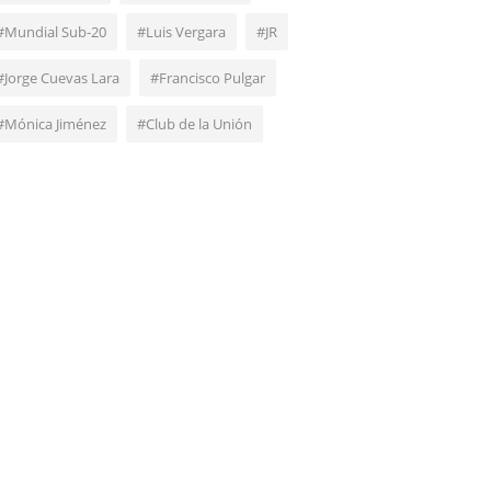
#Mundial Sub-20
#Luis Vergara
#JR
#Jorge Cuevas Lara
#Francisco Pulgar
#Mónica Jiménez
#Club de la Unión