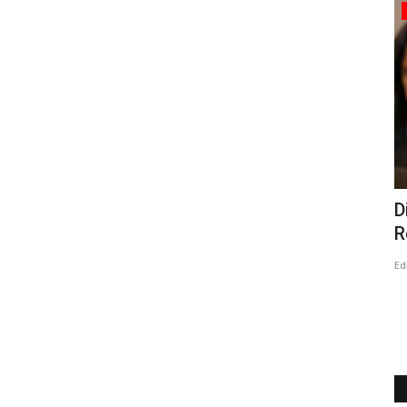
Política
 Paulina
Cuatro concejales linarenses presentan
D
segunda acusación...
R
Editora
Julio 29, 2026
409
Ed
us objetivos
"El rol de un concejal es velar por la probidad y la
transparencia, y ante auditorías...