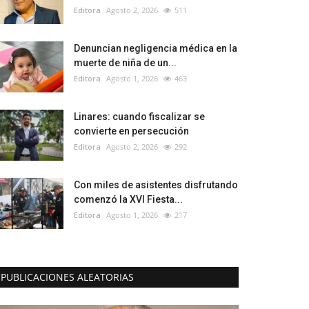
Editora
Agosto 2, 2026
511
Denuncian negligencia médica en la
muerte de niña de un...
Editora
Agosto 1, 2026
463
Linares: cuando fiscalizar se
convierte en persecución
Editora
Agosto 2, 2026
292
Con miles de asistentes disfrutando
comenzó la XVI Fiesta...
Editora
Agosto 1, 2026
217
PUBLICACIONES ALEATORIAS