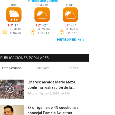
PUBLICACIONES POPULARES
Esta Semana
Este Mes
Todas
Linares: alcalde Mario Meza
confirma realización de la...
Editora
Agosto 5, 2026
926
Ex dirigente de RN cuestiona a
concejal Pamela Ávila tras...