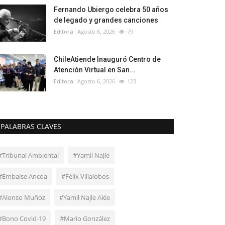
Fernando Ubiergo celebra 50 años
de legado y grandes canciones
Editora
Agosto 6, 2026
79
ChileAtiende Inauguró Centro de
Atención Virtual en San...
Editora
Agosto 6, 2026
123
PALABRAS CLAVES
#Tribunal Ambiental
#Yamil Najle
#Embalse Ancoa
#Félix Villalobos
#Alonso Muñoz
#Yamil Najle Alée
#Bono Covid-19
#Mario González