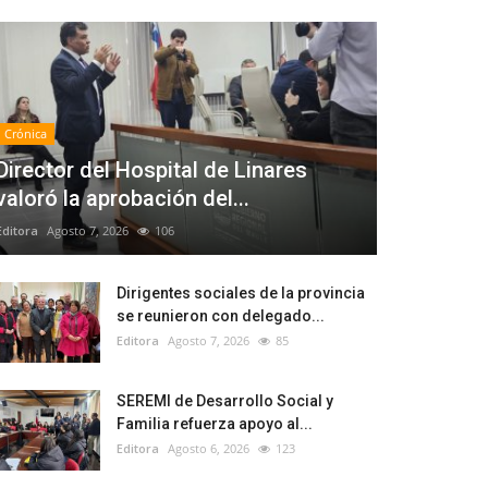
Crónica
Director del Hospital de Linares
valoró la aprobación del...
Editora
Agosto 7, 2026
106
Dirigentes sociales de la provincia
se reunieron con delegado...
Editora
Agosto 7, 2026
85
SEREMI de Desarrollo Social y
Familia refuerza apoyo al...
Editora
Agosto 6, 2026
123