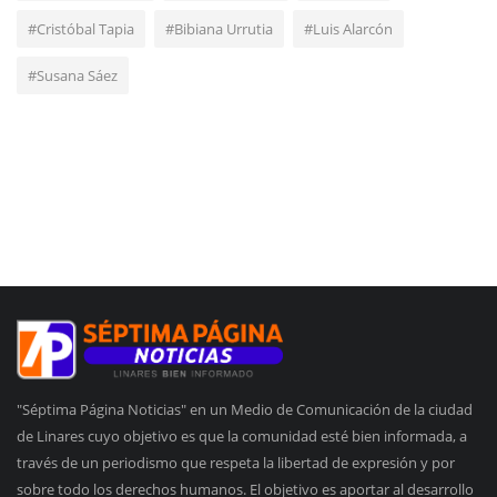
#Cristóbal Tapia
#Bibiana Urrutia
#Luis Alarcón
#Susana Sáez
"Séptima Página Noticias" en un Medio de Comunicación de la ciudad
de Linares cuyo objetivo es que la comunidad esté bien informada, a
través de un periodismo que respeta la libertad de expresión y por
sobre todo los derechos humanos. El objetivo es aportar al desarrollo