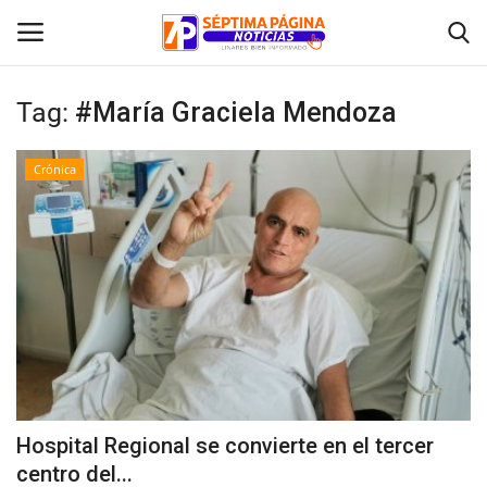
Tag:
#María Graciela Mendoza
Inicio
Crónica
Crónica
Policial
Tribunales
Deporte
Política
Hospital Regional se convierte en el tercer
centro del...
Espectáculos