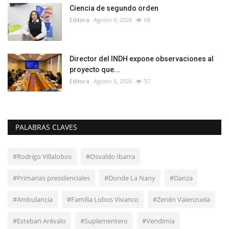
Ciencia de segundo orden
Editora
Agosto 6, 2026
68
Director del INDH expone observaciones al
proyecto que...
Editora
Agosto 6, 2026
57
PALABRAS CLAVES
#Rodrigo Villalobos
#Osvaldo Ibarra
#Primarias presidenciales
#Donde La Nany
#Danza
#Ambulancia
#Familia Lobos Vivanco
#Zenén Valenzuela
#Esteban Arévalo
#Suplementero
#Vendimia