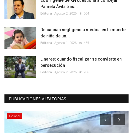
Ex dirigente de RN cuestiona a concejal
Pamela Ávila tras...
Editora
Agosto 2, 2026
504
Denuncian negligencia médica en la muerte
de niña de un...
Editora
Agosto 1, 2026
455
Linares: cuando fiscalizar se convierte en
persecución
Editora
Agosto 2, 2026
286
PUBLICACIONES ALEATORIAS
Policial