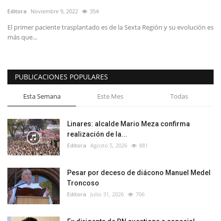
Editora
Noviembre 9, 2022
354
El primer paciente trasplantado es de la Sexta Región y su evolución es
más que...
PUBLICACIONES POPULARES
Esta Semana
Este Mes
Todas
Linares: alcalde Mario Meza confirma
realización de la...
Editora
Agosto 5, 2026
881
Pesar por deceso de diácono Manuel Medel
Troncoso
Editora
Julio 31, 2026
706