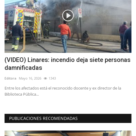
(VIDEO) Linares: incendio deja siete personas
L
damnificadas
r
Editora
Mayo 16, 2026
1343
Ed
Entre los afectados está el reconocido docente y ex director de la
El
Biblioteca Pública...
ap
PUBLICACIONES RECOMENDADAS