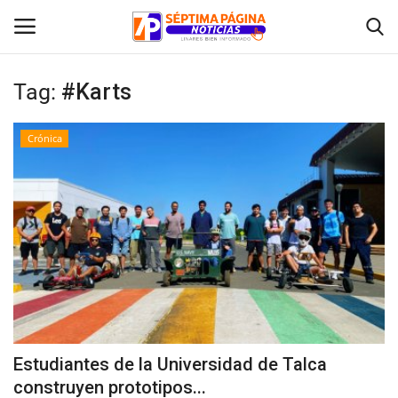
Tag:
#Karts
Inicio
Crónica
Crónica
Policial
Tribunales
Deporte
Política
Estudiantes de la Universidad de Talca
construyen prototipos...
Espectáculos