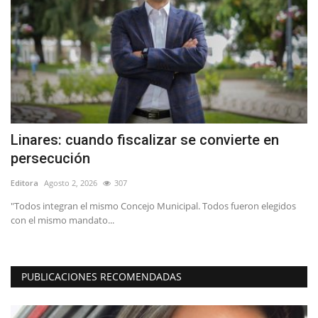
Linares: cuando fiscalizar se convierte en
T
persecución
d
Editora
Agosto 2, 2026
307
Ed
de
"Todos integran el mismo Concejo Municipal. Todos fueron elegidos
con el mismo mandato...
PUBLICACIONES RECOMENDADAS