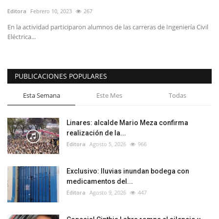
Editora
Febrero 10, 2023
267
En la actividad participaron alumnos de las carreras de Ingeniería Civil
Eléctrica...
PUBLICACIONES POPULARES
Esta Semana
Este Mes
Todas
Linares: alcalde Mario Meza confirma
realización de la...
Editora
Agosto 5, 2026
966
Exclusivo: lluvias inundan bodega con
medicamentos del...
Editora
Agosto 9, 2026
447