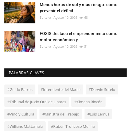
Menos horas de sol y más riesgo: cómo
prevenir el déficit...
Editora
Agosto 10, 2026
68
FOSIS destaca el emprendimiento como
motor económico y...
Editora
Agosto 10, 2026
51
PALABRAS CLAVES
#Guido Barros
#Intendente del Maule
#Darwin Sotelo
#Tribunal de Juicio Oral de Linares
#Ximena Rincón
#Vino y Cultura
#Ministra del Trabajo
#Luis Lemus
#Willians Mattamala
#Rubén Troncoso Molina