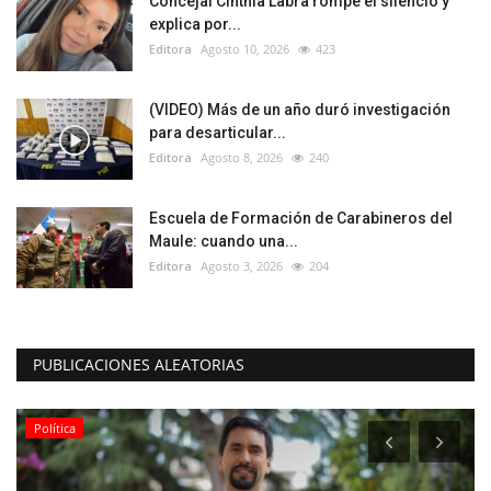
Concejal Cinthia Labra rompe el silencio y
explica por...
Editora
Agosto 10, 2026
423
(VIDEO) Más de un año duró investigación
para desarticular...
Editora
Agosto 8, 2026
240
Escuela de Formación de Carabineros del
Maule: cuando una...
Editora
Agosto 3, 2026
204
PUBLICACIONES ALEATORIAS
Política