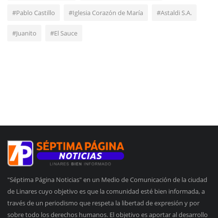
#Pablo Castillo
#Iglesia Corazón de María
#Astaldi S.A.
#Juanito
#El Sauce
"Séptima Página Noticias" en un Medio de Comunicación de la ciudad
de Linares cuyo objetivo es que la comunidad esté bien informada, a
través de un periodismo que respeta la libertad de expresión y por
sobre todo los derechos humanos. El objetivo es aportar al desarrollo