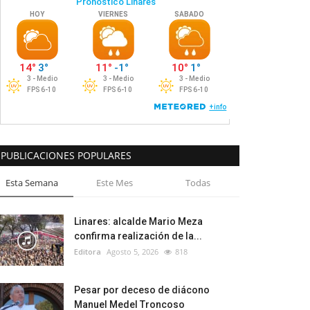
PUBLICACIONES POPULARES
Esta Semana
Este Mes
Todas
Linares: alcalde Mario Meza
confirma realización de la...
Editora
Agosto 5, 2026
818
Pesar por deceso de diácono
Manuel Medel Troncoso