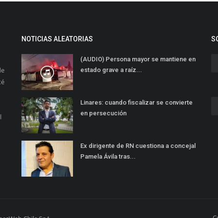
NOTICIAS ALEATORIAS
S
(AUDIO) Persona mayor se mantiene en
de
estado grave a raíz...
té
Linares: cuando fiscalizar se convierte
en persecución
l
Ex dirigente de RN cuestiona a concejal
Pamela Ávila tras...
C