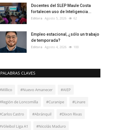
Docentes del SLEP Maule Costa
fortalecen uso de Inteligencia...
Editora
Agosto 5, 2026
62
Empleo estacional, ¿sólo un trabajo
de temporada?
Editora
Agosto 4, 2026
100
PALABRAS CLAVES
#Millico
#Nuevo Amanecer
#AIEP
#Región de Loncomilla
#Curanipe
#Linare
#Carlos Castro
#Abránquil
#Dixon Rivas
#Vóleibol Liga A1
#Nicolás Maduro