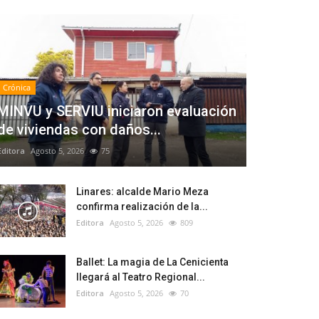
Crónica
MINVU y SERVIU iniciaron evaluación
de viviendas con daños...
Editora
Agosto 5, 2026
75
Linares: alcalde Mario Meza
confirma realización de la...
Editora
Agosto 5, 2026
809
Ballet: La magia de La Cenicienta
llegará al Teatro Regional...
Editora
Agosto 5, 2026
70