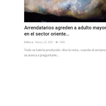
Arrendatarios agreden a adulto mayo
en el sector oriente...
Editora
Marzo 23, 2021
1482
Todo se habría producido- dice la nota-, cuando el anciano
se acerca a preguntarle...