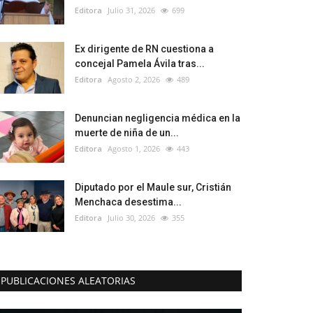
Editora
Julio 31, 2026
699
Ex dirigente de RN cuestiona a
concejal Pamela Ávila tras...
Editora
Agosto 2, 2026
489
Denuncian negligencia médica en la
muerte de niña de un...
Editora
Agosto 1, 2026
443
Diputado por el Maule sur, Cristián
Menchaca desestima...
Editora
Julio 30, 2026
355
PUBLICACIONES ALEATORIAS