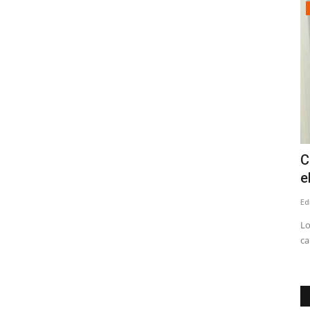
Policial
inares
Linares: ciclista muere tras ser
C
atropellado en el peligroso...
e
Editora
Junio 9, 2026
1274
Ed
uerto de
Los hechos originados a eso de las 08:15 de esta mañana en
Lo
el cruce Las Vertientes,...
ca