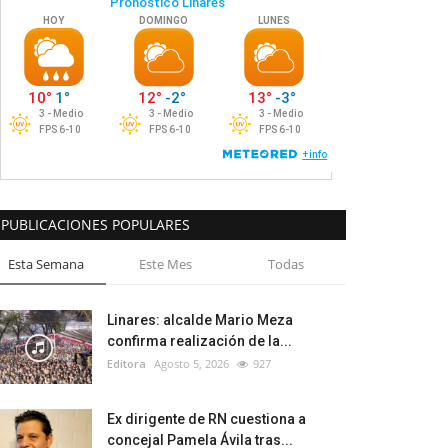
PUBLICACIONES POPULARES
Esta Semana
Este Mes
Todas
Linares: alcalde Mario Meza
confirma realización de la...
Editora
Agosto 5, 2026
927
Ex dirigente de RN cuestiona a
concejal Pamela Ávila tras...