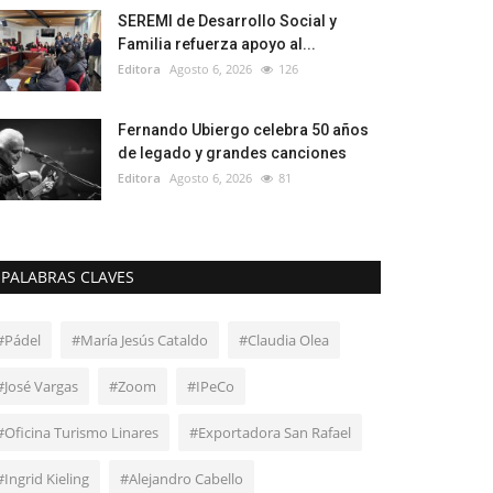
SEREMI de Desarrollo Social y
Familia refuerza apoyo al...
Editora
Agosto 6, 2026
126
Fernando Ubiergo celebra 50 años
de legado y grandes canciones
Editora
Agosto 6, 2026
81
PALABRAS CLAVES
#Pádel
#María Jesús Cataldo
#Claudia Olea
#José Vargas
#Zoom
#IPeCo
#Oficina Turismo Linares
#Exportadora San Rafael
#Ingrid Kieling
#Alejandro Cabello