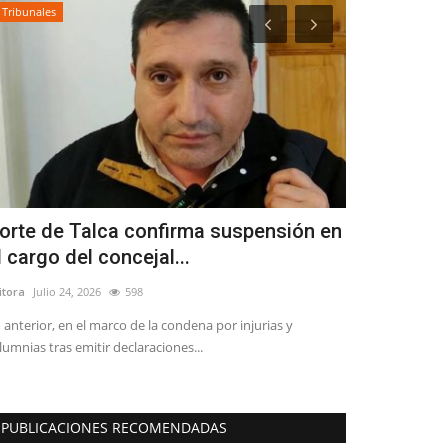
Tribunales
Espectáculos
orte de Talca confirma suspensión en
Banda lin
l cargo del concejal...
regresa de 
itora
Julio 24, 2026
598
Editora
Julio 30, 2
 anterior, en el marco de la condena por injurias y
La agrupación c
lumnias tras emitir declaraciones...
estudiantes y aut
PUBLICACIONES RECOMENDADAS