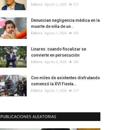
Editora
Agosto 2, 2026
511
Denuncian negligencia médica en la
muerte de niña de un...
Editora
Agosto 1, 2026
463
Linares: cuando fiscalizar se
convierte en persecución
Editora
Agosto 2, 2026
292
Con miles de asistentes disfrutando
comenzó la XVI Fiesta...
Editora
Agosto 1, 2026
217
PUBLICACIONES ALEATORIAS