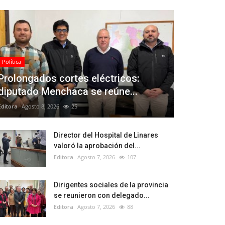
Política
Prolongados cortes eléctricos:
diputado Menchaca se reúne...
Editora
Agosto 8, 2026
25
Director del Hospital de Linares
valoró la aprobación del...
Editora
Agosto 7, 2026
107
Dirigentes sociales de la provincia
se reunieron con delegado...
Editora
Agosto 7, 2026
88