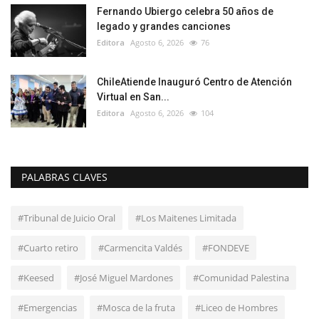
Fernando Ubiergo celebra 50 años de
legado y grandes canciones
Editora
Agosto 6, 2026
76
ChileAtiende Inauguró Centro de Atención
Virtual en San...
Editora
Agosto 6, 2026
104
PALABRAS CLAVES
#Tribunal de Juicio Oral
#Los Maitenes Limitada
#Cuarto retiro
#Carmencita Valdés
#FONDEVE
#Keesed
#José Miguel Mardones
#Comunidad Palestina
#Emergencias
#Mosca de la fruta
#Liceo de Hombres