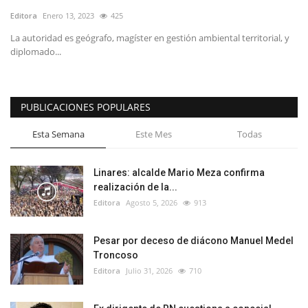
Editora
Enero 13, 2023
425
La autoridad es geógrafo, magíster en gestión ambiental territorial, y
diplomado...
PUBLICACIONES POPULARES
Esta Semana
Este Mes
Todas
Linares: alcalde Mario Meza confirma
realización de la...
Editora
Agosto 5, 2026
913
Pesar por deceso de diácono Manuel Medel
Troncoso
Editora
Julio 31, 2026
710