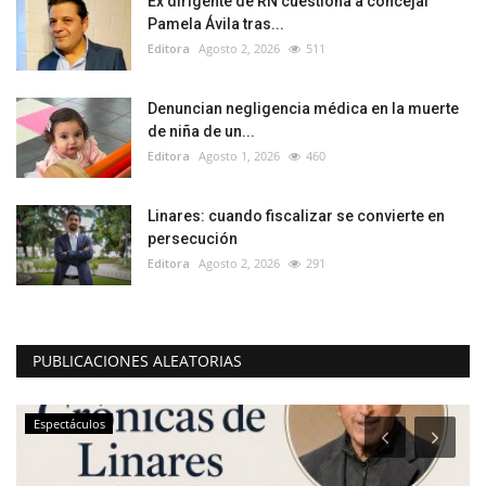
Ex dirigente de RN cuestiona a concejal
Pamela Ávila tras...
Editora
Agosto 2, 2026
511
Denuncian negligencia médica en la muerte
de niña de un...
Editora
Agosto 1, 2026
460
Linares: cuando fiscalizar se convierte en
persecución
Editora
Agosto 2, 2026
291
PUBLICACIONES ALEATORIAS
Espectáculos