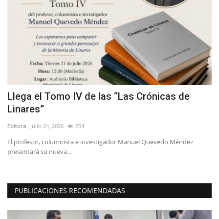
Llega el Tomo IV de las “Las Crónicas de
(
Linares”
e
Editora
Julio 24, 2026
254
Ed
 y
El profesor, columnista e investigador Manuel Quevedo Méndez
Ay
presentará su nueva...
at
PUBLICACIONES RECOMENDADAS