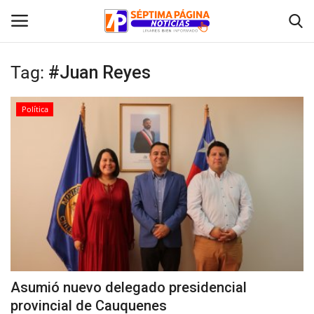
Tag:
#Juan Reyes
Inicio
Política
Crónica
Policial
Tribunales
Deporte
Política
Asumió nuevo delegado presidencial
provincial de Cauquenes
Espectáculos