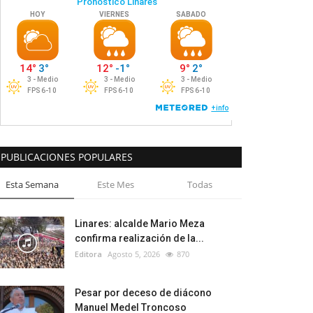
PUBLICACIONES POPULARES
Esta Semana
Este Mes
Todas
Linares: alcalde Mario Meza
confirma realización de la...
Editora
Agosto 5, 2026
870
Pesar por deceso de diácono
Manuel Medel Troncoso