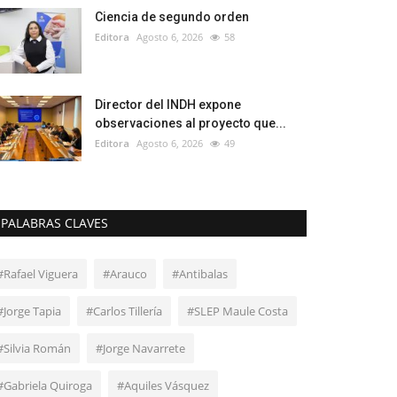
Ciencia de segundo orden
Editora
Agosto 6, 2026
58
Director del INDH expone
observaciones al proyecto que...
Editora
Agosto 6, 2026
49
PALABRAS CLAVES
#Rafael Viguera
#Arauco
#Antibalas
#Jorge Tapia
#Carlos Tillería
#SLEP Maule Costa
#Silvia Román
#Jorge Navarrete
#Gabriela Quiroga
#Aquiles Vásquez