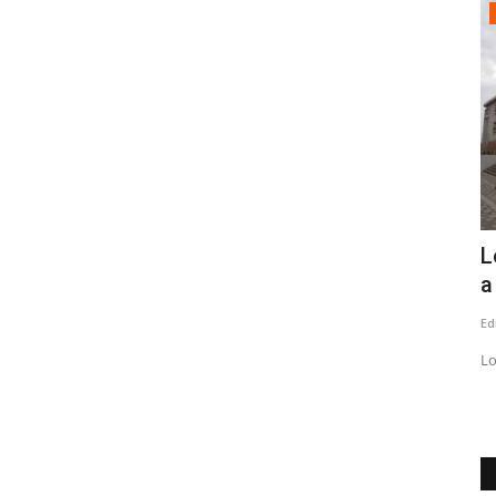
Crónica
portivo
Docentes del SLEP Maule Costa
L
fortalecen uso de Inteligencia...
a
Editora
Agosto 5, 2026
76
Ed
 Inversión de
La iniciativa reunió a docentes de los liceos de Pelluhue y
Lo
Bicentenario de Cauquenes...