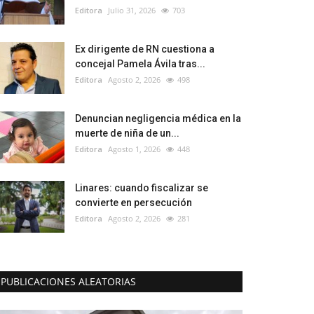
Editora
Julio 31, 2026
703
Ex dirigente de RN cuestiona a
concejal Pamela Ávila tras...
Editora
Agosto 2, 2026
498
Denuncian negligencia médica en la
muerte de niña de un...
Editora
Agosto 1, 2026
448
Linares: cuando fiscalizar se
convierte en persecución
Editora
Agosto 2, 2026
281
PUBLICACIONES ALEATORIAS