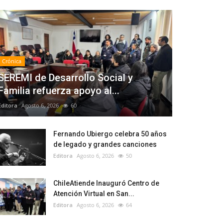
Crónica
SEREMI de Desarrollo Social y
Familia refuerza apoyo al...
Editora
Agosto 6, 2026
60
Fernando Ubiergo celebra 50 años
de legado y grandes canciones
Editora
Agosto 6, 2026
50
ChileAtiende Inauguró Centro de
Atención Virtual en San...
Editora
Agosto 6, 2026
64