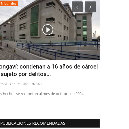
Tribunales
Tribunales
ongaví: condenan a 16 años de cárcel
(VIDEO) Pr
 sujeto por delitos...
sexual cont
itora
Abril 21, 2026
568
Editora
Abril 20, 2
s hechos se remontan al mes de octubre de 2024
El acusado, Ser
de educación musi
PUBLICACIONES RECOMENDADAS